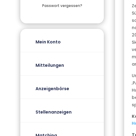
Z
Passwort vergessen?
S
s
n
2
Mein Konto
S
v
m
a
Mitteilungen
U
‚
Anzeigenbörse
H
b
s
Stellenanzeigen
K
H
T
Matching