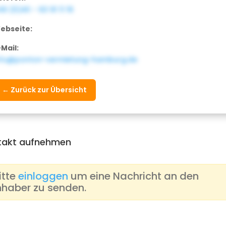
9 (0)40 – 63 91 11 19
ebseite:
-Mail:
nfo@ponton-vermietung-hamburg.de
← Zurück zur Übersicht
takt aufnehmen
itte
einloggen
um eine Nachricht an den
nhaber zu senden.