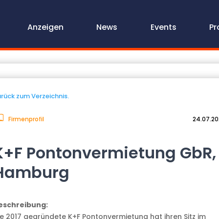
Anzeigen
News
Events
Pr
rück zum Verzeichnis.
Firmenprofil
24.07.2
K+F Pontonvermietung GbR,
Hamburg
eschreibung:
ie 2017 gegründete K+F Pontonvermietung hat ihren Sitz im