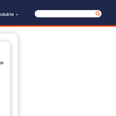
odukte
025