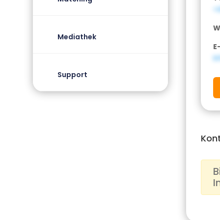
+4
W
Mediathek
E
i
Support
Kon
B
I