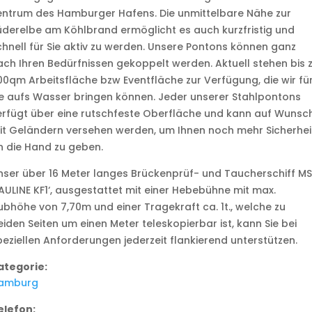
entrum des Hamburger Hafens. Die unmittelbare Nähe zur
üderelbe am Köhlbrand ermöglicht es auch kurzfristig und
chnell für Sie aktiv zu werden. Unsere Pontons können ganz
ach Ihren Bedürfnissen gekoppelt werden. Aktuell stehen bis 
00qm Arbeitsfläche bzw Eventfläche zur Verfügung, die wir fü
ie aufs Wasser bringen können. Jeder unserer Stahlpontons
erfügt über eine rutschfeste Oberfläche und kann auf Wunsc
it Geländern versehen werden, um Ihnen noch mehr Sicherhei
n die Hand zu geben.
nser über 16 Meter langes Brückenprüf- und Taucherschiff MS
PAULINE KF1‘, ausgestattet mit einer Hebebühne mit max.
ubhöhe von 7,70m und einer Tragekraft ca. 1t., welche zu
eiden Seiten um einen Meter teleskopierbar ist, kann Sie bei
peziellen Anforderungen jederzeit flankierend unterstützen.
ategorie:
amburg
elefon: