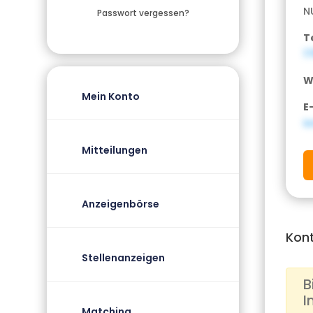
N
Passwort vergessen?
T
1
W
Mein Konto
E
i
Mitteilungen
Anzeigenbörse
Kon
Stellenanzeigen
B
I
Matching