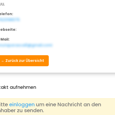
ULL
elefon:
7623198375
ebseite:
-Mail:
onutaparascai0@gmail.comi
← Zurück zur Übersicht
takt aufnehmen
itte
einloggen
um eine Nachricht an den
nhaber zu senden.