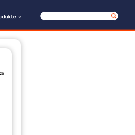
odukte
025