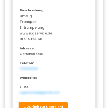
Beschreibung:
Umzug
Transport
Entrümpelung
www.icgservice.de
01734324340
Adresse:
Gartenstrasse
Telefon:
1734324340
Webseite:
E-Mail:
icgservicede@gmail.com
← Zurück zur Übersicht