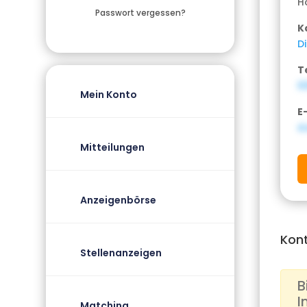
H
Passwort vergessen?
K
D
T
0
Mein Konto
E
d
Mitteilungen
Anzeigenbörse
Kon
Stellenanzeigen
B
I
Matching