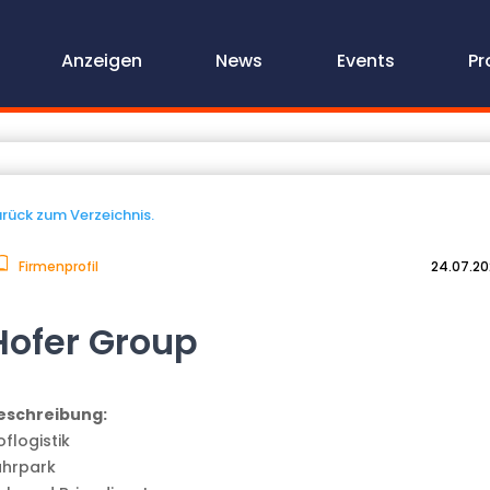
Anzeigen
News
Events
Pr
rück zum Verzeichnis.
Firmenprofil
24.07.2
Hofer Group
eschreibung:
flogistik
uhrpark