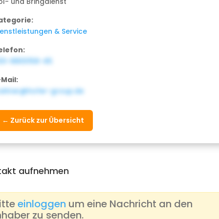
ol- und Bringdienst
ategorie:
ienstleistungen & Service
elefon:
30-8800158-45
-Mail:
.eitner@hofer-group.de
← Zurück zur Übersicht
takt aufnehmen
itte
einloggen
um eine Nachricht an den
nhaber zu senden.