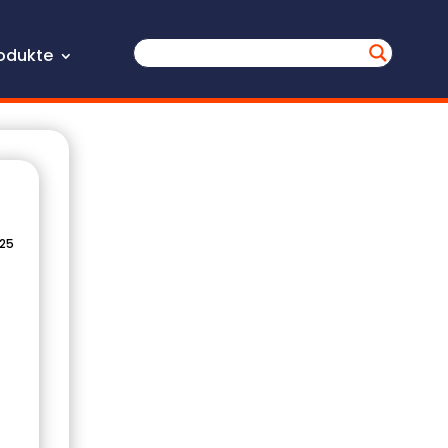
odukte
025