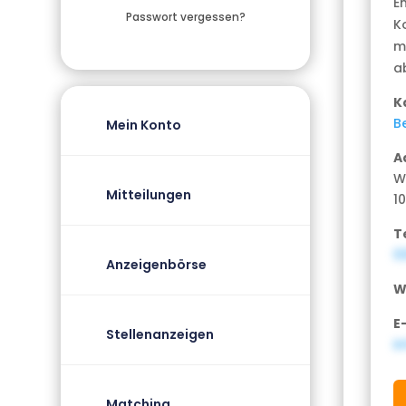
E
Passwort vergessen?
Ko
m
a
K
Be
Mein Konto
A
W
Mitteilungen
10
T
0
Anzeigenbörse
W
E
Stellenanzeigen
i
Matching