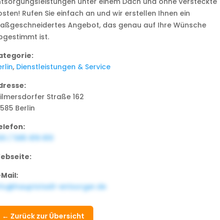
ntsorgungsleistungen unter einem Dach und ohne versteckte
sten! Rufen Sie einfach an und wir erstellen Ihnen ein
aßgeschneidertes Angebot, das genau auf Ihre Wünsche
bgestimmt ist.
ategorie:
rlin
,
Dienstleistungen & Service
dresse:
ilmersdorfer Straße 162
585 Berlin
elefon:
30 / 585 819 810
ebseite:
-Mail:
nfo@hauptstadt-entsorger.de
← Zurück zur Übersicht