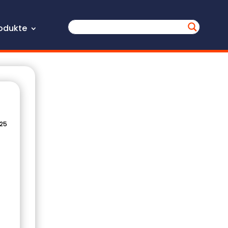
odukte
025