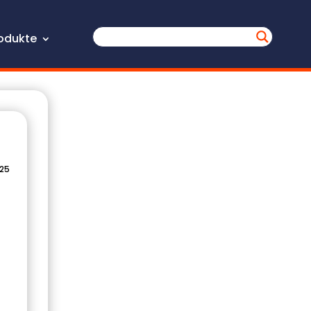
odukte
025