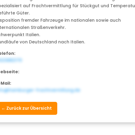
pezialisiert auf Frachtvermittlung für Stückgut und Temperatu
eführte Güter.
isposition fremder Fahrzeuge im nationalen sowie auch
nternationalen Straßenverkehr.
chwerpunkt Italien.
undläufe von Deutschland nach Italien.
elefon:
023882170
ebseite:
-Mail:
nfo@hamburger-frachtvermitlung.de
← Zurück zur Übersicht