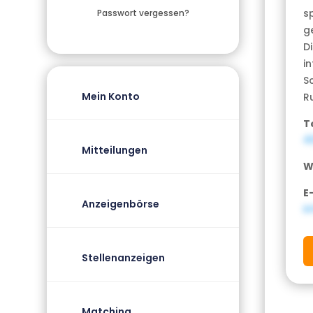
s
Passwort vergessen?
g
D
i
S
Mein Konto
R
T
4
Mitteilungen
W
E
Anzeigenbörse
i
Stellenanzeigen
Matching