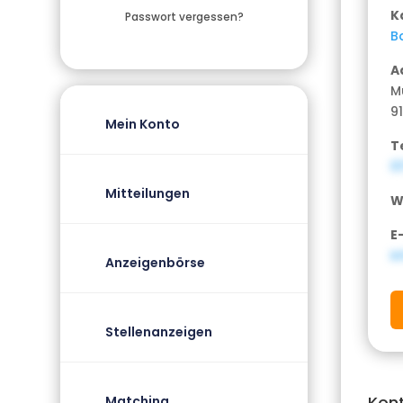
K
Passwort vergessen?
B
A
M
9
Mein Konto
T
​
Mitteilungen
W
E
i
Anzeigenbörse
Stellenanzeigen
Kon
Matching