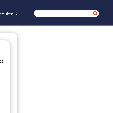
odukte
025