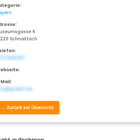
ategorie:
ayern
dresse:
useumsgasse 6
1220 Schnaittach
elefon:
0170 9691267
ebseite:
-Mail:
nfo@gudem.de
← Zurück zur Übersicht
takt aufnehmen