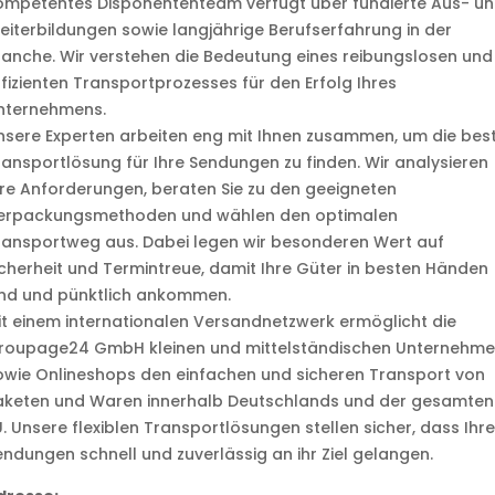
ompetentes Disponententeam verfügt über fundierte Aus- u
eiterbildungen sowie langjährige Berufserfahrung in der
ranche. Wir verstehen die Bedeutung eines reibungslosen und
ffizienten Transportprozesses für den Erfolg Ihres
nternehmens.
nsere Experten arbeiten eng mit Ihnen zusammen, um die bes
ransportlösung für Ihre Sendungen zu finden. Wir analysieren
hre Anforderungen, beraten Sie zu den geeigneten
erpackungsmethoden und wählen den optimalen
ransportweg aus. Dabei legen wir besonderen Wert auf
icherheit und Termintreue, damit Ihre Güter in besten Händen
ind und pünktlich ankommen.
it einem internationalen Versandnetzwerk ermöglicht die
roupage24 GmbH kleinen und mittelständischen Unternehm
owie Onlineshops den einfachen und sicheren Transport von
aketen und Waren innerhalb Deutschlands und der gesamten
U. Unsere flexiblen Transportlösungen stellen sicher, dass Ihre
endungen schnell und zuverlässig an ihr Ziel gelangen.