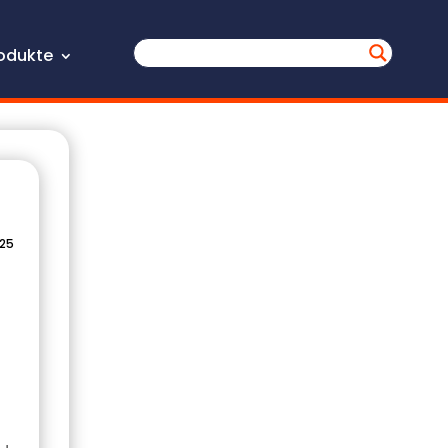
odukte
025