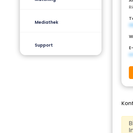
A
R
T
Mediathek
0
W
Support
E
i
Kon
B
I