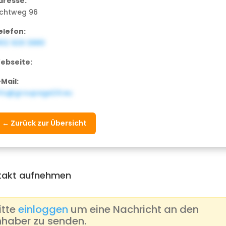
dresse:
ichtweg 96
elefon:
912 929 3880
ebseite:
-Mail:
nfo@groupage24.eu
← Zurück zur Übersicht
takt aufnehmen
itte
einloggen
um eine Nachricht an den
nhaber zu senden.