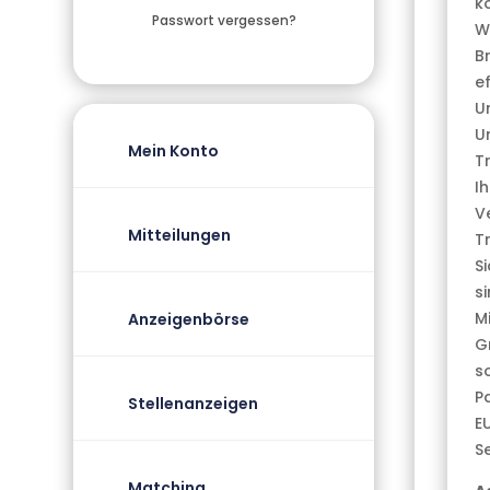
k
Passwort vergessen?
W
B
e
U
U
Mein Konto
T
I
V
Mitteilungen
T
S
s
M
Anzeigenbörse
G
s
P
Stellenanzeigen
E
S
Matching