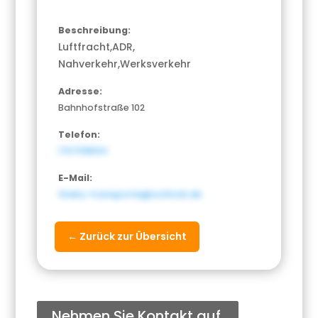
Beschreibung:
Luftfracht,ADR,
Nahverkehr,Werksverkehr
Adresse:
Bahnhofstraße 102
Telefon:
1707018104
E-Mail:
Greku-transporte@outlook.de
← Zurück zur Übersicht
Nehmen Sie Kontakt auf.