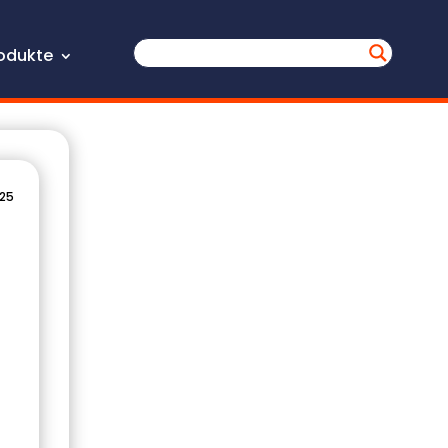
odukte
025