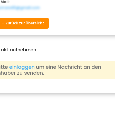
-Mail:
otrans65@gmail.com
← Zurück zur Übersicht
takt aufnehmen
itte
einloggen
um eine Nachricht an den
nhaber zu senden.