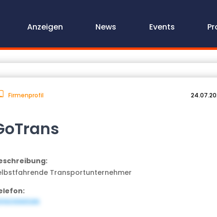
Anzeigen
News
Events
Pr
Firmenprofil
24.07.2
GoTrans
eschreibung:
elbstfahrende Transportunternehmer
elefon:
9160996586