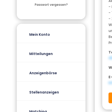
A
Passwort vergessen?
-
- 
-
W
u
Mein Konto
B
P
T
Mitteilungen
4
W
Anzeigenbörse
E
i
Stellenanzeigen
Matching