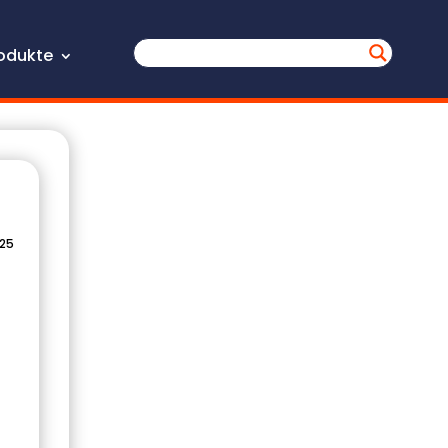
odukte
025