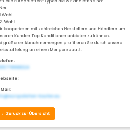
ktuelle Europaletten-Typen die wir anbieten sind:
 Neu
1.Wahl
 2. Wahl
ir kooperieren mit zahlreichen Herstellern und Händlern um
nseren Kunden Top Konditionen anbieten zu können.
ei größeren Abnahmemengen profitieren Sie durch unsere
reisstaffelung an einem Mengenrabatt.
elefon:
915778998324
ebseite:
-Mail:
nfo@europaletten-kaufen.eu
← Zurück zur Übersicht