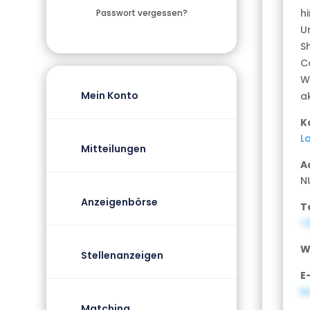
h
Passwort vergessen?
U
S
C
W
Mein Konto
a
K
La
Mitteilungen
A
N
Anzeigenbörse
T
+
W
Stellenanzeigen
E
k
Matching