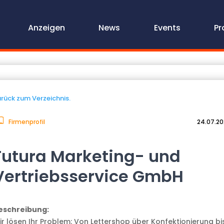
Anzeigen
News
Events
Pr
rück zum Verzeichnis.
Firmenprofil
24.07.2
Futura Marketing- und
Vertriebsservice GmbH
eschreibung:
ir lösen Ihr Problem: Von Lettershop über Konfektionierung bi