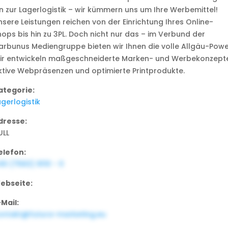
in zur Lagerlogistik – wir kümmern uns um Ihre Werbemittel!
nsere Leistungen reichen von der Einrichtung Ihres Online-
hops bis hin zu 3PL. Doch nicht nur das – im Verbund der
arbunus Mediengruppe bieten wir Ihnen die volle Allgäu-Powe
ir entwickeln maßgeschneiderte Marken- und Werbekonzepte
ktive Webpräsenzen und optimierte Printprodukte.
ategorie:
gerlogistik
dresse:
ULL
elefon:
49 (7563) 9110 - 0
ebseite:
-Mail:
ontakt@futura-marketing.eu