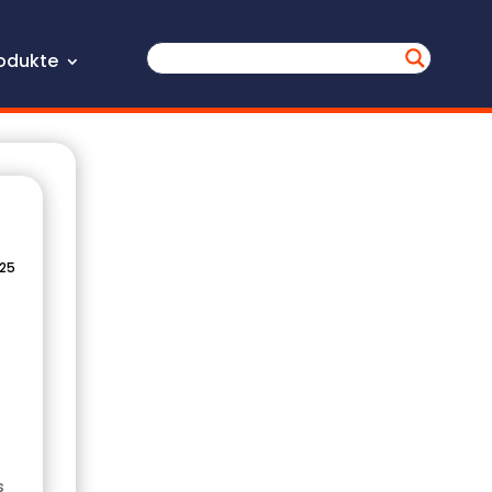
odukte
025
s