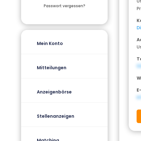
U
Passwort vergessen?
P
K
D
A
Mein Konto
U
T
0
Mitteilungen
W
E
Anzeigenbörse
i
Stellenanzeigen
Matching