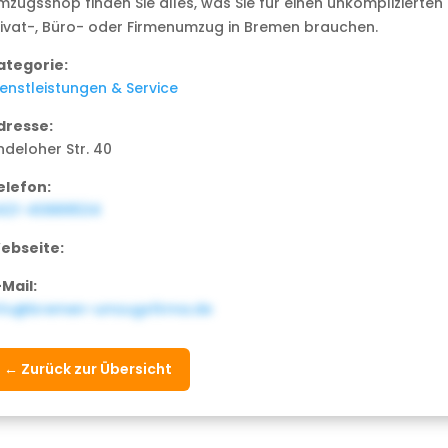
mzugsshop finden Sie alles, was Sie für einen unkomplizierten
rivat-, Büro- oder Firmenumzug in Bremen brauchen.
ategorie:
ienstleistungen & Service
dresse:
ndeloher Str. 40
elefon:
421-40889534
ebseite:
-Mail:
nfo@bremen-umzugsfirma.de
← Zurück zur Übersicht