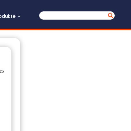
odukte
025