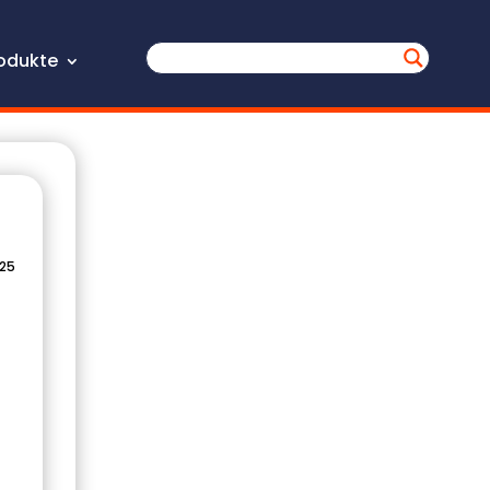
odukte
025