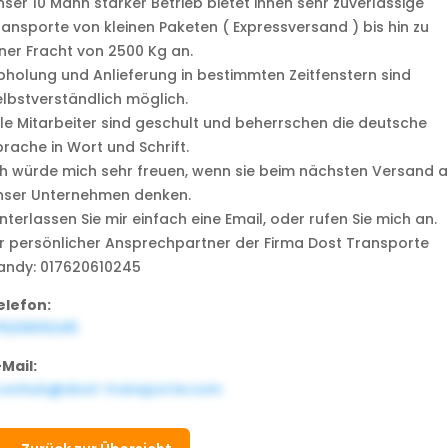
nser 10 Mann starker Betrieb bietet ihnen sehr zuverlässige
ransporte von kleinen Paketen ( Expressversand ) bis hin zu
iner Fracht von 2500 Kg an.
bholung und Anlieferung in bestimmten Zeitfenstern sind
elbstverständlich möglich.
lle Mitarbeiter sind geschult und beherrschen die deutsche
prache in Wort und Schrift.
ch würde mich sehr freuen, wenn sie beim nächsten Versand 
nser Unternehmen denken.
nterlassen Sie mir einfach eine Email, oder rufen Sie mich an.
hr persönlicher Ansprechpartner der Firma Dost Transporte
andy: 017620610245
elefon:
7620610245
-Mail:
.schulz@dost-transporte.com