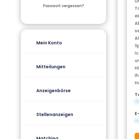
U
Passwort vergessen?
T
e
A
s
A
Mein Konto
S
I
u
Mitteilungen
Hi
I
H
Anzeigenbörse
T
1
E
Stellenanzeigen
m
Matching