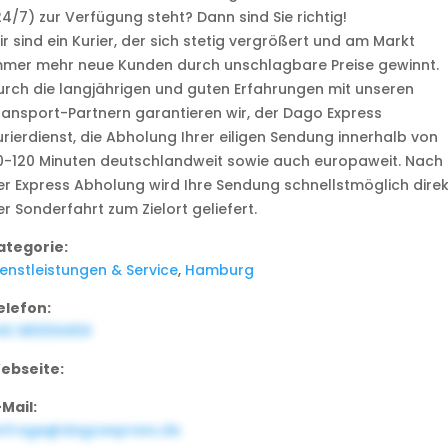
24/7) zur Verfügung steht? Dann sind Sie richtig!
r sind ein Kurier, der sich stetig vergrößert und am Markt
mmer mehr neue Kunden durch unschlagbare Preise gewinnt.
urch die langjährigen und guten Erfahrungen mit unseren
ransport-Partnern garantieren wir, der Dago Express
urierdienst, die Abholung Ihrer eiligen Sendung innerhalb von
0-120 Minuten deutschlandweit sowie auch europaweit. Nach
er Express Abholung wird Ihre Sendung schnellstmöglich direk
r Sonderfahrt zum Zielort geliefert.
ategorie:
ienstleistungen & Service
,
Hamburg
elefon:
40 88359459
ebseite:
-Mail:
nfrage@dagoexpress.de