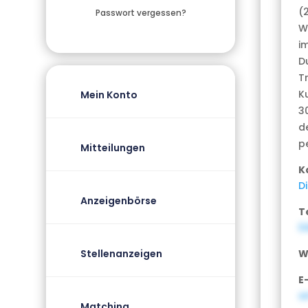
(
Passwort vergessen?
Wi
i
D
T
K
Mein Konto
3
d
pe
Mitteilungen
K
D
Anzeigenbörse
T
0
W
Stellenanzeigen
E
a
Matching