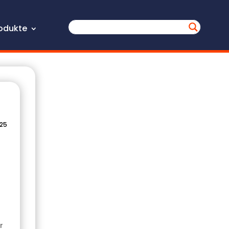
odukte
025
r