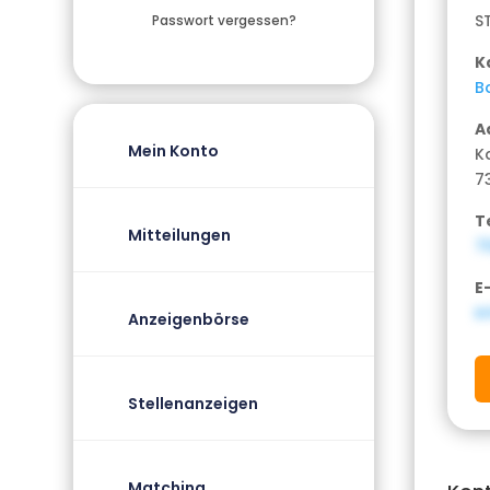
S
Passwort vergessen?
K
B
A
Mein Konto
K
7
T
Mitteilungen
7
E
i
Anzeigenbörse
Stellenanzeigen
Matching