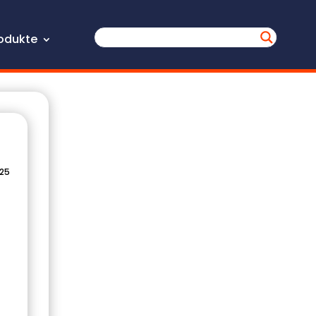
odukte
025