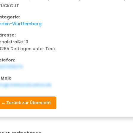
TÜCKGUT
ategorie:
aden-Württemberg
dresse:
analstraße 10
3265 Dettingen unter Teck
elefon:
0217315273
-Mail:
nfo@cheiaundsoehne.de
← Zurück zur Übersicht