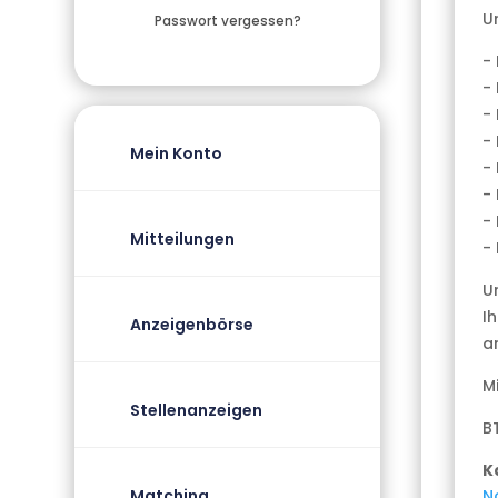
U
Passwort vergessen?
-
-
-
-
Mein Konto
-
-
-
Mitteilungen
-
U
I
Anzeigenbörse
an
M
Stellenanzeigen
B
K
N
Matching