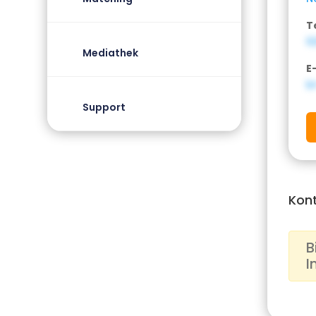
T
0
Mediathek
E
b
Support
Kon
B
I