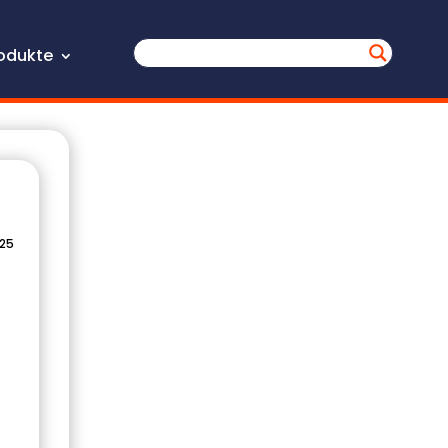
odukte
025