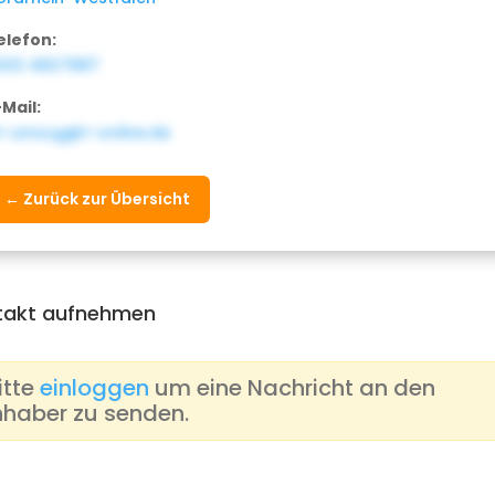
elefon:
203 4827887
-Mail:
t-umzug@t-online.de
← Zurück zur Übersicht
takt aufnehmen
itte
einloggen
um eine Nachricht an den
nhaber zu senden.