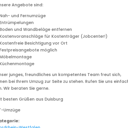
nsere Angebote sind:
 Nah- und Fernumzüge
 Entrümpelungen
 Boden und Wandbeläge entfernen
 Kostenvoranschläge für Kostenträger (Jobcenter!)
 Kostenfreie Besichtigung vor Ort
 Festpreisangebote möglich
 Möbelmontage
 Küchenmontage
nser junges, freundliches un kompetentes Team freut sich,
hnen bei Ihrem Umzug zur Seite zu stehen. Rufen Sie uns einfac
. Wir beraten Sie gerne.
it besten Grüßen aus Duisburg
T-Umzüge
ategorie:
ordrhein-Westfalen