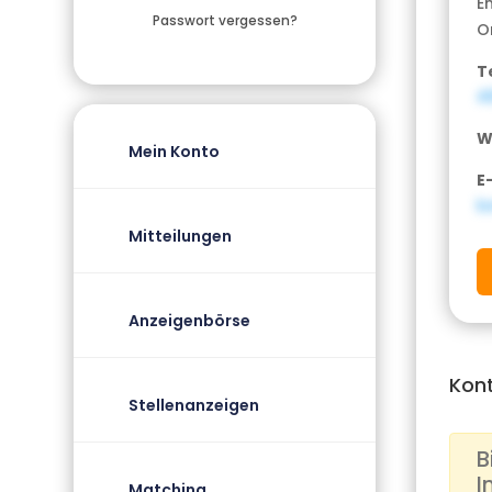
E
Passwort vergessen?
O
T
4
W
Mein Konto
E
b
Mitteilungen
Anzeigenbörse
Kon
Stellenanzeigen
B
I
Matching