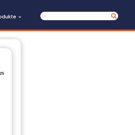
odukte
025