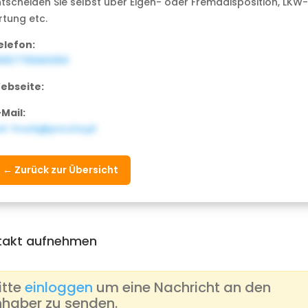
ntscheiden Sie selbst über Eigen- oder Fremddisposition, LKW-
rtung etc.
elefon:
915775560350
ebseite:
-Mail:
st-truck@poczta.pl
← Zurück zur Übersicht
takt aufnehmen
itte
einloggen
um eine Nachricht an den
nhaber zu senden.