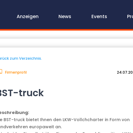
Anzeigen
News
Events
Pr
rück zum Verzeichnis.
Firmenprofil
24.07.2
BST-truck
eschreibung:
ie BST-truck bietet Ihnen den LKW-Vollchcharter in Form von
andverkehren europaweit an.