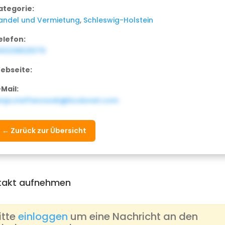
ategorie:
andel und Vermietung
,
Schleswig-Holstein
elefon:
43238025170
ebseite:
-Mail:
enja.steffanowski@bodonet.com
← Zurück zur Übersicht
takt aufnehmen
itte
einloggen
um eine Nachricht an den