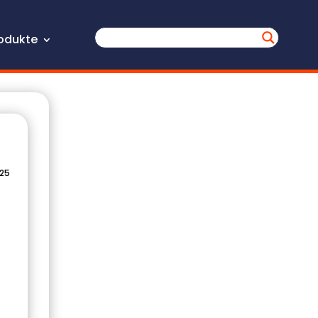
odukte
025