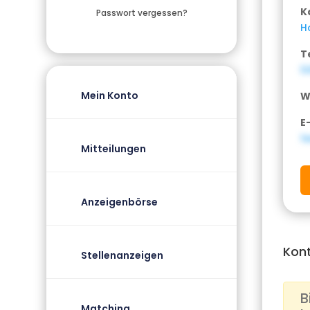
K
Passwort vergessen?
H
T
0
Mein Konto
W
E
f
Mitteilungen
Anzeigenbörse
Kon
Stellenanzeigen
B
Matching