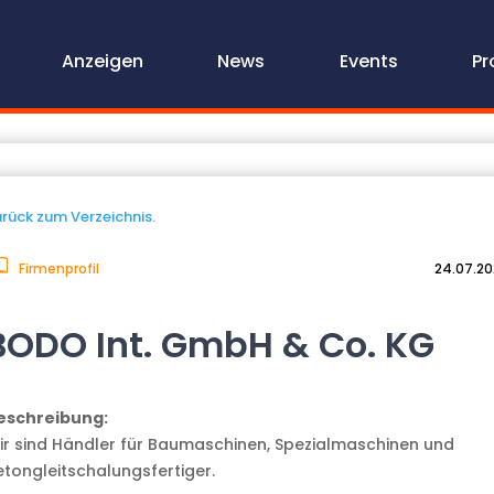
Anzeigen
News
Events
Pr
rück zum Verzeichnis.
Firmenprofil
24.07.2
BODO Int. GmbH & Co. KG
eschreibung:
ir sind Händler für Baumaschinen, Spezialmaschinen und
etongleitschalungsfertiger.