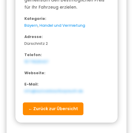
gemeinsam den bestmöglichen Preis
für Ihr Fahrzeug erzielen.
Kategorie:
Bayern
,
Handel und Vermietung
Adresse:
Dürschnitz 2
Telefon:
15778225427
Webseite:
E-Mail:
info@autoankaufbayreuth.de
← Zurück zur Übersicht