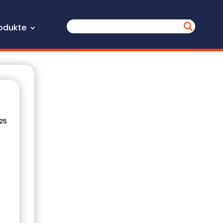
odukte
025