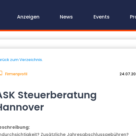
Anzeigen
News
Events
Pr
rück zum Verzeichnis.
Firmenprofil
24.07.2
ASK Steuerberatung
Hannover
eschreibung:
ndurchsichtigkeit? Zusätzliche Jahresabschlussgebühren?