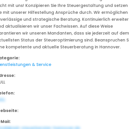
icht mit uns! Konzipieren Sie Ihre Steuergestaltung und setzen
ie mit unserer Hilfestellung Ansprüche durch. Wir ermöglichen
uverlässige und strategische Beratung. Kontinuierlich erweite
nd aktualisieren wir unser Fachwissen. Auf diese Weise
arantieren wir unseren Mandanten, dass sie jederzeit auf dem
ktuellsten Status der Steueroptimierung sind. Beanspruchen S
ine kompetente und aktuelle Steuerberatung in Hannover.
ategorie:
ienstleistungen & Service
dresse:
ULL
elefon:
ULL
ebseite:
-Mail:
mail@ask-steuerberater-hannover.de