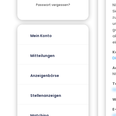
N
Passwort vergessen?
S
z
u
g
Mein Konto
a
e
K
Mitteilungen
D
A
N
Anzeigenbörse
T
N
Stellenanzeigen
W
E
e
Matching