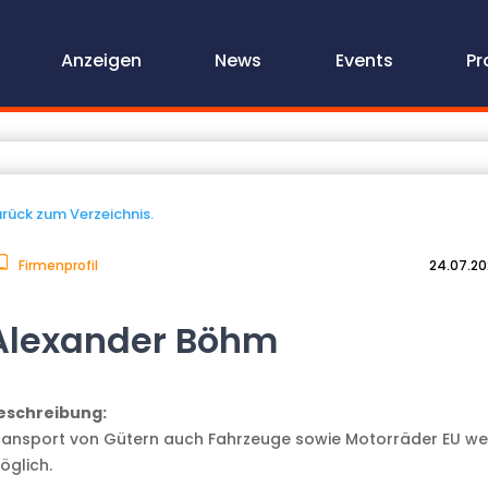
Anzeigen
News
Events
Pr
rück zum Verzeichnis.
Firmenprofil
24.07.2
Alexander Böhm
eschreibung:
ransport von Gütern auch Fahrzeuge sowie Motorräder EU we
öglich.