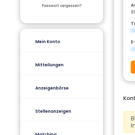
A
Passwort vergessen?
9
T
0
Mein Konto
E
a
Mitteilungen
Anzeigenbörse
Kon
Stellenanzeigen
B
I
Matching