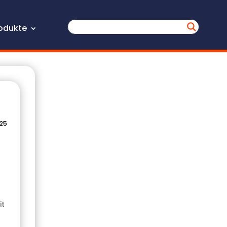
odukte
025
it