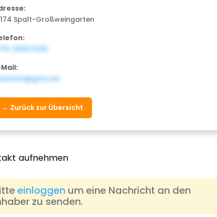
dresse:
1174 Spalt-Großweingarten
elefon:
176-26057339
-Mail:
.beohm@gmx.net
← Zurück zur Übersicht
takt aufnehmen
itte
einloggen
um eine Nachricht an den
nhaber zu senden.