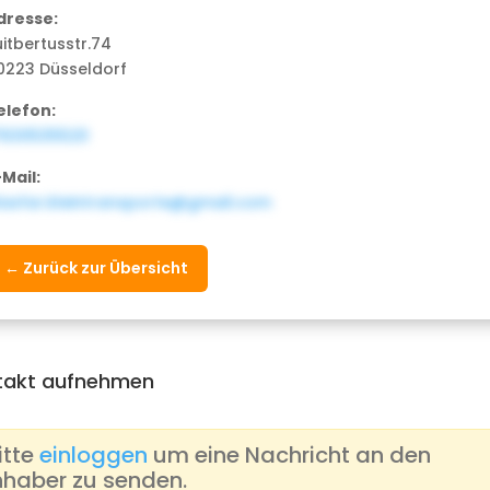
dresse:
uitbertusstr.74
0223 Düsseldorf
elefon:
7630535520
-Mail:
lasfar.kleintransporte@gmail.com
← Zurück zur Übersicht
takt aufnehmen
itte
einloggen
um eine Nachricht an den
nhaber zu senden.