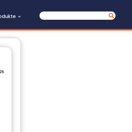
odukte
025