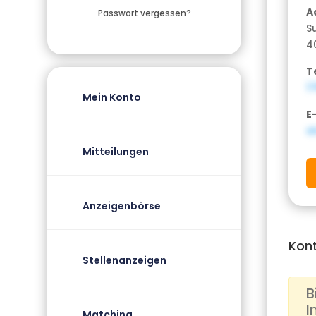
A
Passwort vergessen?
S
4
T
1
Mein Konto
E
a
Mitteilungen
Anzeigenbörse
Kon
Stellenanzeigen
B
I
Matching