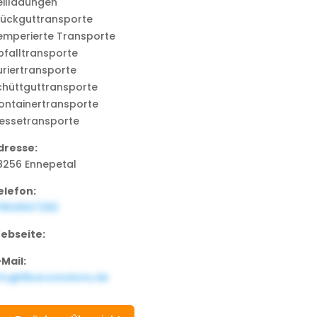
eilladungen
tückguttransporte
emperierte Transporte
bfalltransporte
uriertransporte
chüttguttransporte
ontainertransporte
essetransporte
dresse:
8256 Ennepetal
elefon:
7664847282
ebseite:
-Mail:
nfo@9barsolutions.de