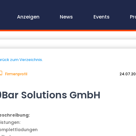
Anzeigen
News
Events
Pr
rück zum Verzeichnis.
Firmenprofil
24.07.2
9Bar Solutions GmbH
eschreibung:
eistungen:
omplettladungen