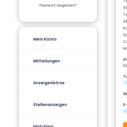
T
Passwort vergessen?
S
T
A
K
S
Mein Konto
C
M
A
Mitteilungen
5
T
Anzeigenbörse
1
W
E
Stellenanzeigen
i
Matching