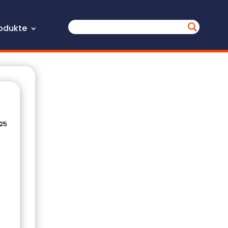
odukte
025