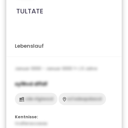
TULTATE
Lebenslauf
Januar 0000 – Januar 0000 ?> | 0 Jahre
xyfRvd dffdf
cde vfgtevcd
vcf edwqsdascd
Kentnisse:
Vcdferaccasas