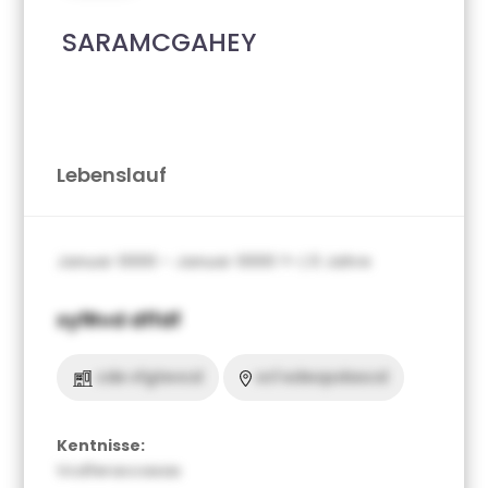
SARAMCGAHEY
Lebenslauf
Januar 0000 – Januar 0000 ?> | 0 Jahre
xyfRvd dffdf
cde vfgtevcd
vcf edwqsdascd
Kentnisse:
Vcdferaccasas