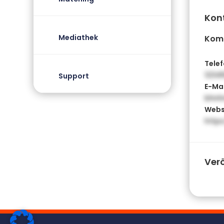
Kon
Mediathek
Kom
Telef
1234
Support
E-Mai
bhnh
Webs
http
Ver