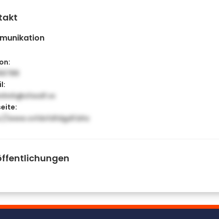
takt
munikation
on:
56789
l:
nhnh@sfssdf.vx
eite:
s://www.vvfdvfdfdgdf.bhz
öffentlichungen