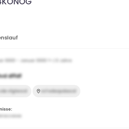
4KONOG
enslauf
r 0000 – Januar 0000 ?> | 0 Jahre
vd dffdf
cde vfgtevcd
vcf edwqsdascd
nisse:
eraccasas