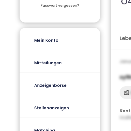
O
Passwort vergessen?
Leb
Mein Konto
Janua
Mitteilungen
xyfR
Anzeigenbörse
Stellenanzeigen
Kent
Vcdf
Matching