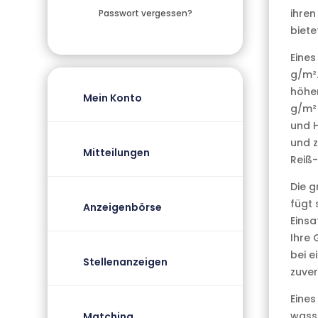
ihren
Passwort vergessen?
biete
Eines
g/m².
höher
Mein Konto
g/m² 
und H
und z
Mitteilungen
Reiß-
Die g
fügt 
Anzeigenbörse
Einsa
Ihre
bei e
Stellenanzeigen
zuver
Eines
wasse
Matching