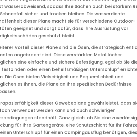
st wasserabweisend, sodass Ihre Sachen auch bei starkem 
Schneefall sicher und trocken bleiben. Die wasserdichte
affenheit dieser Plane macht sie für verschiedene Outdoor-
itäten geeignet und sorgt dafür, dass Ihre Ausrüstung vor
tigkeitsschäden geschützt bleibt.
eiterer Vorteil dieser Plane sind die Ösen, die strategisch entl
anten angebracht sind. Diese verstärkten Metalllöcher
lichen eine einfache und sichere Befestigung, egal ob Sie di
 festbinden oder einen behelfsmäßigen Unterschlupf erricht
n. Die Ösen bieten Vielseitigkeit und Bequemlichkeit und
lichen es Ihnen, die Plane an Ihre spezifischen Bedürfnisse
passen.
trapazierfähigkeit dieser Gewebeplane gewährleistet, dass si
fach verwendet werden kann und auch schwierigen
rbedingungen standhält. Ganz gleich, ob Sie eine zuverlässi
kung für Ihre Gartengeräte, eine Schutzschicht für Ihr Fahrz
einen Unterschlupf für einen Campingausflug benötigen, die