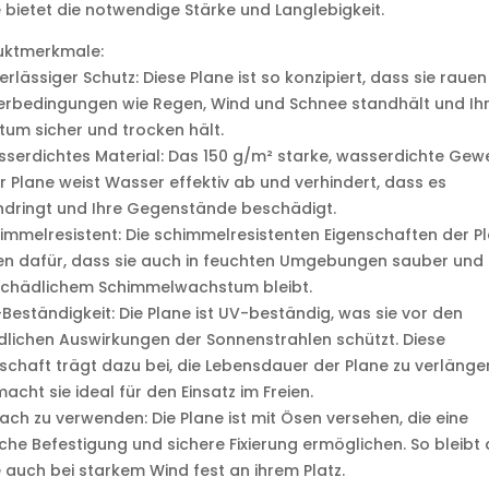
 bietet die notwendige Stärke und Langlebigkeit.
uktmerkmale:
erlässiger Schutz: Diese Plane ist so konzipiert, dass sie rauen
erbedingungen wie Regen, Wind und Schnee standhält und Ih
tum sicher und trocken hält.
serdichtes Material: Das 150 g/m² starke, wasserdichte Ge
r Plane weist Wasser effektiv ab und verhindert, dass es
hdringt und Ihre Gegenstände beschädigt.
immelresistent: Die schimmelresistenten Eigenschaften der P
n dafür, dass sie auch in feuchten Umgebungen sauber und f
schädlichem Schimmelwachstum bleibt.
Beständigkeit: Die Plane ist UV-beständig, was sie vor den
lichen Auswirkungen der Sonnenstrahlen schützt. Diese
schaft trägt dazu bei, die Lebensdauer der Plane zu verlänge
acht sie ideal für den Einsatz im Freien.
fach zu verwenden: Die Plane ist mit Ösen versehen, die eine
che Befestigung und sichere Fixierung ermöglichen. So bleibt 
 auch bei starkem Wind fest an ihrem Platz.