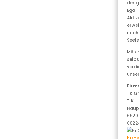
der g
Egal,
Aktiv
erwei
noch 
Seele
Mit u
selbs
verdi
unse
Firm
TK G
T K
Haup
6920
0622
http