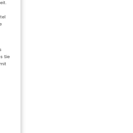
it.
tel
e
s
s Sie
mit