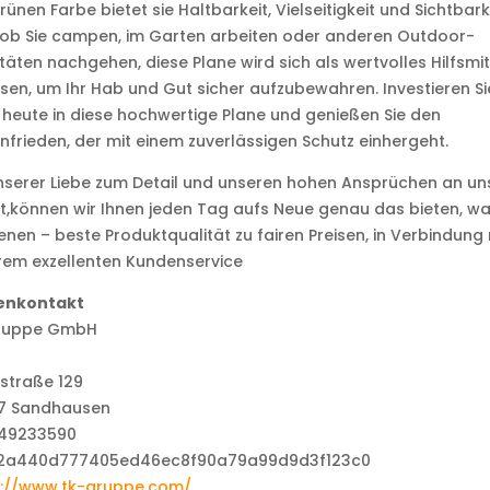
rünen Farbe bietet sie Haltbarkeit, Vielseitigkeit und Sichtbarke
 ob Sie campen, im Garten arbeiten oder anderen Outdoor-
itäten nachgehen, diese Plane wird sich als wertvolles Hilfsmit
sen, um Ihr Hab und Gut sicher aufzubewahren. Investieren Si
heute in diese hochwertige Plane und genießen Sie den
nfrieden, der mit einem zuverlässigen Schutz einhergeht.
nserer Liebe zum Detail und unseren hohen Ansprüchen an un
t,können wir Ihnen jeden Tag aufs Neue genau das bieten, wa
enen – beste Produktqualität zu fairen Preisen, in Verbindung 
rem exzellenten Kundenservice
enkontakt
ruppe GmbH
straße 129
7 Sandhausen
49233590
s://www.tk-gruppe.com/