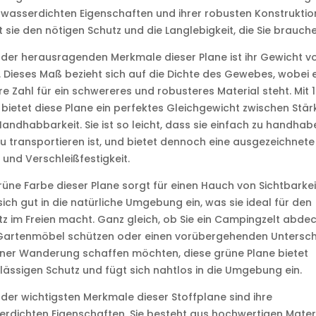
 wasserdichten Eigenschaften und ihrer robusten Konstruktio
t sie den nötigen Schutz und die Langlebigkeit, die Sie brauche
 der herausragenden Merkmale dieser Plane ist ihr Gewicht v
 Dieses Maß bezieht sich auf die Dichte des Gewebes, wobei 
e Zahl für ein schwereres und robusteres Material steht. Mit 
bietet diese Plane ein perfektes Gleichgewicht zwischen Stär
andhabbarkeit. Sie ist so leicht, dass sie einfach zu handhab
u transportieren ist, und bietet dennoch eine ausgezeichnete
 und Verschleißfestigkeit.
rüne Farbe dieser Plane sorgt für einen Hauch von Sichtbarke
sich gut in die natürliche Umgebung ein, was sie ideal für den
tz im Freien macht. Ganz gleich, ob Sie ein Campingzelt abde
 Gartenmöbel schützen oder einen vorübergehenden Untersch
iner Wanderung schaffen möchten, diese grüne Plane bietet
lässigen Schutz und fügt sich nahtlos in die Umgebung ein.
 der wichtigsten Merkmale dieser Stoffplane sind ihre
rdichten Eigenschaften. Sie besteht aus hochwertigen Materi