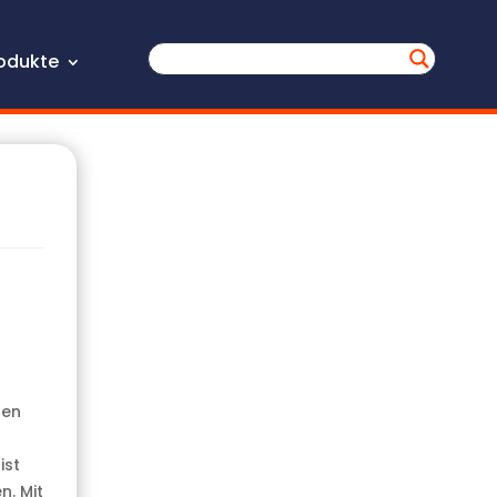
odukte
zen
ist
. Mit