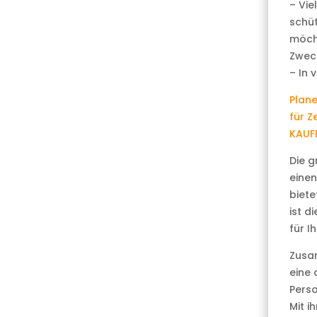
– Vie
schüt
möcht
Zwec
– In 
Plane
für Z
KAUF
Die g
eine
biete
ist d
für I
Zusa
eine 
Perso
Mit i