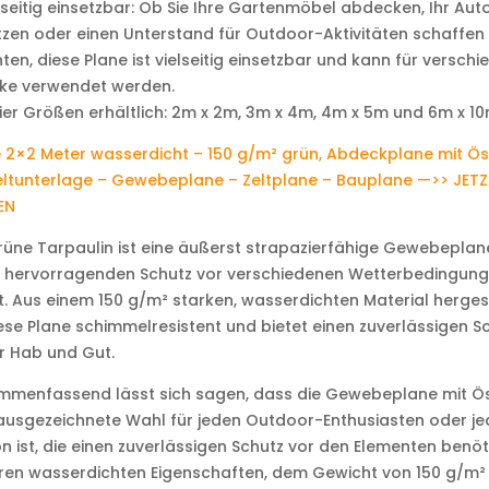
lseitig einsetzbar: Ob Sie Ihre Gartenmöbel abdecken, Ihr Aut
zen oder einen Unterstand für Outdoor-Aktivitäten schaffen
en, diese Plane ist vielseitig einsetzbar und kann für versch
ke verwendet werden.
vier Größen erhältlich: 2m x 2m, 3m x 4m, 4m x 5m und 6m x 1
 2×2 Meter wasserdicht – 150 g/m² grün, Abdeckplane mit Ö
eltunterlage – Gewebeplane – Zeltplane – Bauplane —>> JETZ
EN
rüne Tarpaulin ist eine äußerst strapazierfähige Gewebeplane
n hervorragenden Schutz vor verschiedenen Wetterbedingun
t. Aus einem 150 g/m² starken, wasserdichten Material hergest
iese Plane schimmelresistent und bietet einen zuverlässigen S
hr Hab und Gut.
mmenfassend lässt sich sagen, dass die Gewebeplane mit Ö
ausgezeichnete Wahl für jeden Outdoor-Enthusiasten oder je
n ist, die einen zuverlässigen Schutz vor den Elementen benöti
hren wasserdichten Eigenschaften, dem Gewicht von 150 g/m²