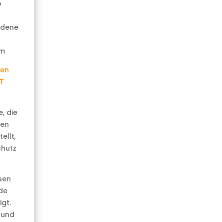
o
iedene
0m
sen
T
, die
gen
ellt,
chutz
sen
de
gt.
 und