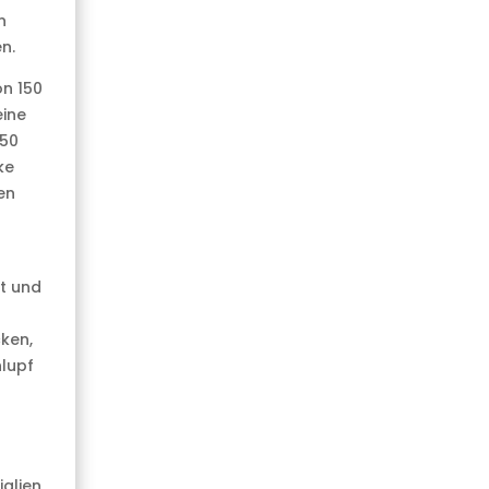
n
n.
on 150
eine
150
ke
en
it und
cken,
lupf
alien