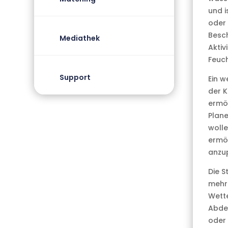
und i
oder 
Besch
Mediathek
Aktiv
Feuch
Support
Ein w
der K
ermög
Plane
wolle
ermög
anzu
Die S
mehr
Wette
Abdec
oder 