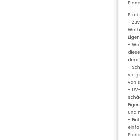
Plane
Prod
– Zuv
Wett
Eigen
– Was
diese
durc
– Sch
sorge
von 
– UV-
schäd
Eigen
und m
– Ein
einfa
Plane