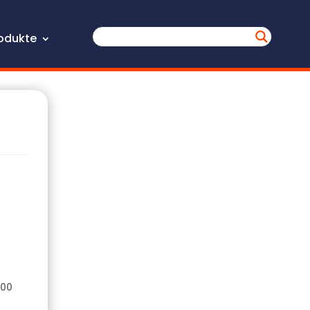
odukte
000