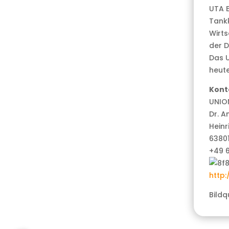
UTA E
Tankk
Wirt
der D
Das U
heute
Kont
UNIO
Dr. A
Heinr
63801
+49 
http
Bildq