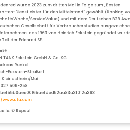
denred wurde 2023 zum dritten Mal in Folge zum „Besten
arten-Dienstleister für den Mittelstand“ gewählt (Ranking v
schaftsWoche/ServiceValue) und mit dem Deutschen B2B Aw
eutschen Gesellschaft für Verbraucherstudien ausgezeichnet
nternehmen, das 1963 von Heinrich Eckstein gegründet wurde,
 Teil der Edenred SE.
akt
N TANK Eckstein GmbH & Co. KG
ndreas Runkel
ich-Eckstein-Straße 1
 Kleinostheim/Mai
6027 509-258
://www.uta.com
uelle: © Repsol