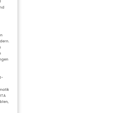
0
und
en
dern.
s
h
ungen
t-
matik
UTA
blen,