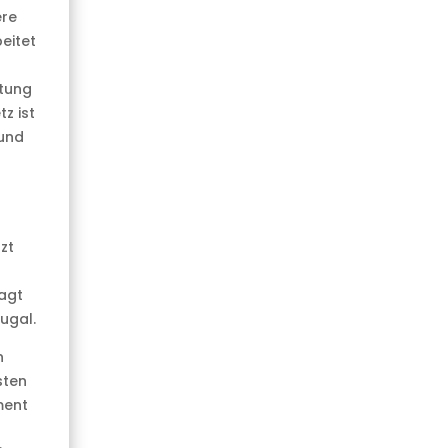
ere
eitet
itung
z ist
 und
zt
agt
ugal.
n
sten
ment