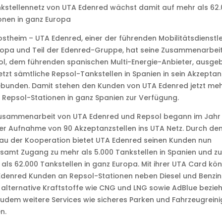
kstellennetz von UTA Edenred wächst damit auf mehr als 62
onen in ganz Europa
ostheim – UTA Edenred, einer der führenden Mobilitätsdienstle
ropa und Teil der Edenred-Gruppe, hat seine Zusammenarbeit
l, dem führenden spanischen Multi-Energie-Anbieter, ausge
etzt sämtliche Repsol-Tankstellen in Spanien in sein Akzeptan
bunden. Damit stehen den Kunden von UTA Edenred jetzt meh
 Repsol-Stationen in ganz Spanien zur Verfügung.
Zusammenarbeit von UTA Edenred und Repsol begann im Jahr
er Aufnahme von 90 Akzeptanzstellen ins UTA Netz. Durch de
au der Kooperation bietet UTA Edenred seinen Kunden nun
samt Zugang zu mehr als 5.000 Tankstellen in Spanien und zu
als 62.000 Tankstellen in ganz Europa. Mit ihrer UTA Card kö
denred Kunden an Repsol-Stationen neben Diesel und Benzin
alternative Kraftstoffe wie CNG und LNG sowie AdBlue bezie
udem weitere Services wie sicheres Parken und Fahrzeugrein
n.