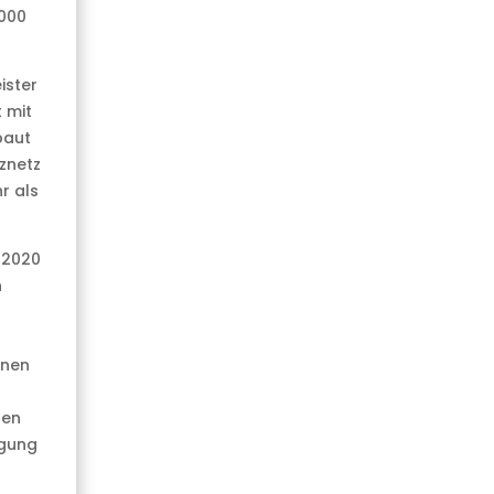
.000
ister
 mit
baut
znetz
r als
 2020
n
nnen
hen
igung