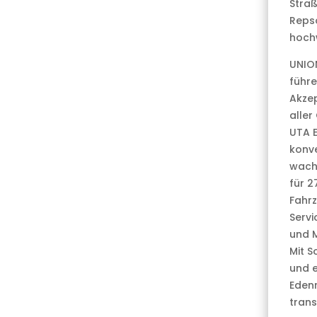
Straß
Reps
hochw
UNION
führe
Akze
aller
UTA 
konve
wach
für 2
Fahrz
Servi
und M
Mit 
und e
Edenr
trans