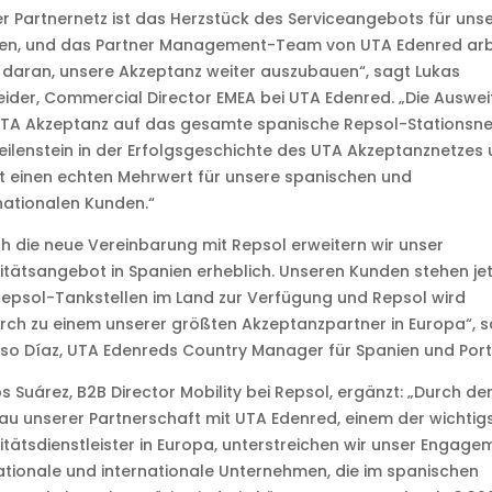
r Partnernetz ist das Herzstück des Serviceangebots für uns
en, und das Partner Management-Team von UTA Edenred arb
 daran, unsere Akzeptanz weiter auszubauen“, sagt Lukas
ider, Commercial Director EMEA bei UTA Edenred. „Die Auswe
TA Akzeptanz auf das gesamte spanische Repsol-Stationsnet
eilenstein in der Erfolgsgeschichte des UTA Akzeptanznetzes
t einen echten Mehrwert für unsere spanischen und
nationalen Kunden.“
h die neue Vereinbarung mit Repsol erweitern wir unser
itätsangebot in Spanien erheblich. Unseren Kunden stehen jet
Repsol-Tankstellen im Land zur Verfügung und Repsol wird
ch zu einem unserer größten Akzeptanzpartner in Europa“, s
so Díaz, UTA Edenreds Country Manager für Spanien und Port
s Suárez, B2B Director Mobility bei Repsol, ergänzt: „Durch de
u unserer Partnerschaft mit UTA Edenred, einem der wichtig
itätsdienstleister in Europa, unterstreichen wir unser Engage
ationale und internationale Unternehmen, die im spanischen