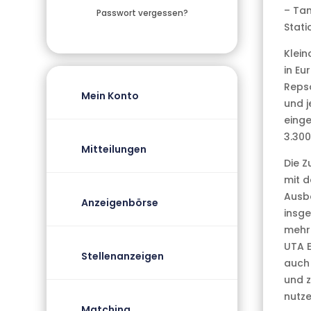
– Tan
Passwort vergessen?
Stati
Klein
in Eu
Repso
Mein Konto
und j
einge
3.300
Mitteilungen
Die 
mit d
Ausb
Anzeigenbörse
insge
mehr 
UTA E
Stellenanzeigen
auch 
und z
nutze
Matching