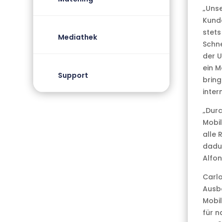
„Unse
Kund
stets
Mediathek
Schne
der U
ein M
Support
bring
inter
„Durc
Mobil
alle 
dadur
Alfon
Carlo
Ausba
Mobil
für n