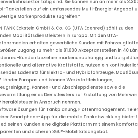
enverkehrssektor tätig sind. Sie können nun an mehr als 3.30
ol-Tankstellen auf ein umfassendes Multi-Energie-Angebot 
ertige Markenprodukte zugreifen.“
 TANK Eckstein GmbH & Co. KG (UTA Edenred) zählt zu den
nden Mobilitätsdienstleistern in Europa. Mit den UTA-
ptanzmedien erhalten gewerbliche Kunden mit Fahrzeugflott
 Größen Zugang zu mehr als 81.000 Akzeptanzstellen in 40 Län
Edenred-Kunden beziehen markenunabhängig und bargeldlo
ntionelle und alternative Kraftstoffe, nutzen ein kontinuierlic
sendes Ladenetz für Elektro- und Hybridfahrzeuge, Mautlös
7 Länder Europas und können Werkstattleistungen,
eugreinigung, Pannen- und Abschleppdienste sowie die
cevermittlung eines Dienstleisters zur Erstattung von Mehrwer
ineralölsteuer in Anspruch nehmen.
Softwarelösungen für Tankplanung, Flottenmanagement, Tele
iner Smartphone-App für die mobile Tankabwicklung bietet 
ed seinen Kunden eine digitale Plattform mit einem komforta
parenten und sicheren 360°-Mobilitätsangebot.