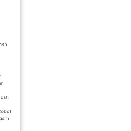
nnen
r
hr
ast.
Cobot
as in