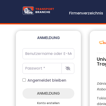
Firmenverzeichnis
ANMELDUNG
N
Benutzername oder E-Mail-Adresse
*
Uni
Tra
Passwort
*
Angemeldet bleiben
Dänis
Robot
ANMELDUNG
Tokio
Konto erstellen
dänis