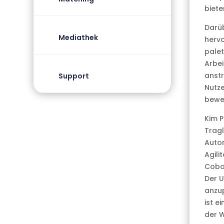
biete
Darüb
Mediathek
hervo
palet
Arbei
anstr
Support
Nutze
bewe
Kim P
Tragl
Autom
Agili
Cobot
Der U
anzup
ist e
der W