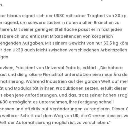
n.
er hinaus eignet sich der UR30 mit seiner Traglast von 30 kg
rragend, um schwere Lasten in nahezu allen Branchen zu
tieren. Mit seiner geringen Stellfläche passt er in fast jeden
tsbereich und entlastet Mitarbeitenden von körperlich
engenden Aufgaben. Mit seinem Gewicht von nur 63,5 kg kö
r den UR30 auch leicht zwischen verschiedenen Arbeitszellen
gen.
ovlsen, Präsident von Universal Robots, erklärt: „Die höhere
ast und die größere Flexibilität unterstützen eine neue Ära de
atisierung. Während Industrien auf der ganzen Welt auf me
tät und Modularität in ihren Produktionen setzen, erfüllt dieser
 eben jene Anforderungen. Und das, trotz seiner hohen Tragl
R30 ermöglicht es Unternehmen, ihre Fertigung schnell
assen und effektiv auf Veränderungen zu reagieren. Dieser 
in weiterer Schritt auf dem Weg von UR, die Grenzen dessen, w
elt der Automatisierung möglich ist, zu verschieben.“