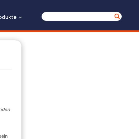
odukte
enden
sein