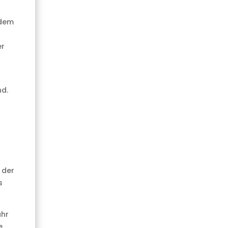
 dem
er
nd.
 der
s
ahr
e