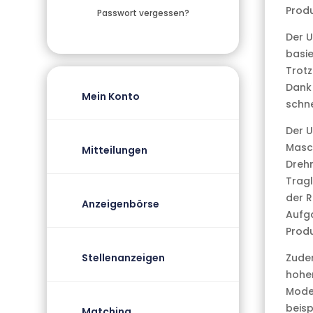
Produ
Passwort vergessen?
Der U
basie
Trotz
Dank 
Mein Konto
schne
Der U
Masc
Mitteilungen
Dreh
Tragl
der R
Anzeigenbörse
Aufg
Produ
Stellenanzeigen
Zudem
hohe
Mode“
beisp
Matching