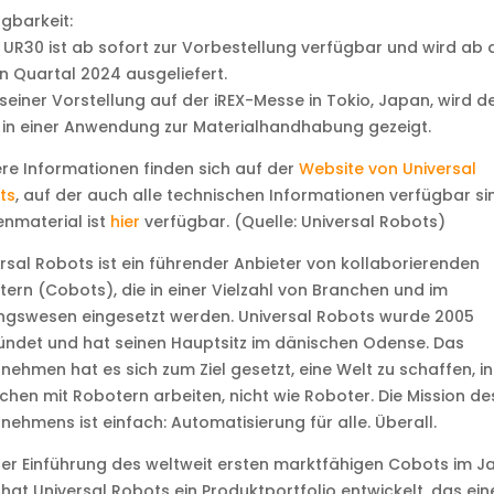
gbarkeit:
 UR30 ist ab sofort zur Vorbestellung verfügbar und wird ab
n Quartal 2024 ausgeliefert.
 seiner Vorstellung auf der iREX-Messe in Tokio, Japan, wird d
in einer Anwendung zur Materialhandhabung gezeigt.
re Informationen finden sich auf der
Website von Universal
ts
, auf der auch alle technischen Informationen verfügbar si
nmaterial ist
hier
verfügbar. (Quelle: Universal Robots)
rsal Robots ist ein führender Anbieter von kollaborierenden
ern (Cobots), die in einer Vielzahl von Branchen und im
ngswesen eingesetzt werden. Universal Robots wurde 2005
ndet und hat seinen Hauptsitz im dänischen Odense. Das
nehmen hat es sich zum Ziel gesetzt, eine Welt zu schaffen, in
hen mit Robotern arbeiten, nicht wie Roboter. Die Mission de
nehmens ist einfach: Automatisierung für alle. Überall.
der Einführung des weltweit ersten marktfähigen Cobots im J
hat Universal Robots ein Produktportfolio entwickelt, das ein