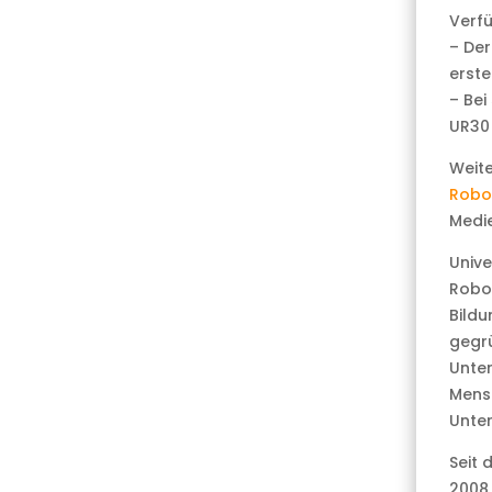
Verfü
– Der
erste
– Bei
UR30 
Weite
Robo
Medie
Unive
Robot
Bildu
gegrü
Unter
Mensc
Unter
Seit 
2008 