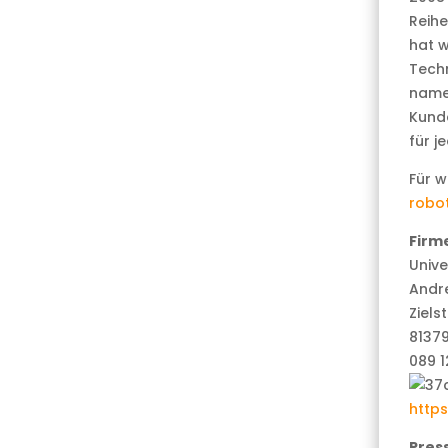
Reihe
hat w
Tech
namen
Kunde
für j
Für w
robo
Firm
Univ
Andr
Ziels
8137
089 
http
Pres