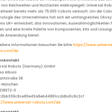
 von Reichweiten und Nutzlasten widerspiegelt. Universal Rob
eltweit bereits mehr als 75.000 Cobots verkauft. Um die Cob
nologie des Unternehmens hat sich ein umfangreiches Ökos
s UR+ entwickelt, das Innovationen, Auswahlmöglichkeiten f
n und eine breite Palette von Komponenten, Kits und Lösung
ede Anwendung bietet.
eitere Informationen besuchen Sie bitte
https://www.universa
ts.com/de
enkontakt
ersal Robots (Germany) GmbH
ea Alboni
tattstraße 36
9 München
1218972-0
s://www.universal-robots.com/de
sekontakt