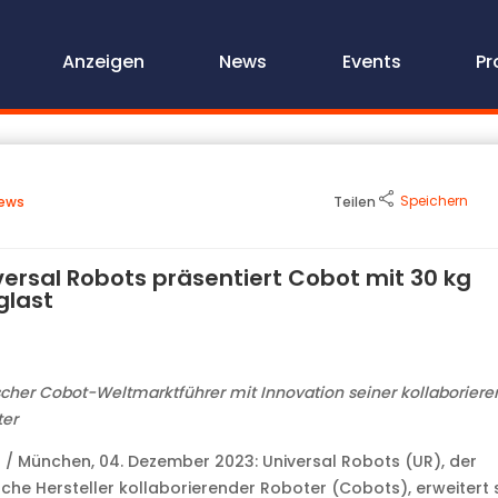
Anzeigen
News
Events
Pr
Speichern
ews
Teilen
versal Robots präsentiert Cobot mit 30 kg
glast
cher Cobot-Weltmarktführer mit Innovation seiner kollaborier
er
 / München, 04. Dezember 2023: Universal Robots (UR), der
che Hersteller kollaborierender Roboter (Cobots), erweitert 