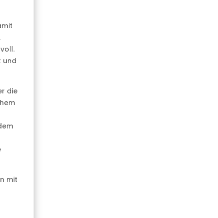
amit
.
oll.
t und
r die
ohem
ndem
e
n mit