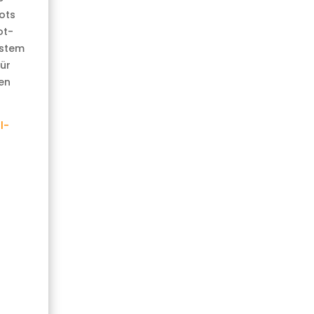
ots
ot-
ystem
ür
en
l-