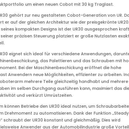
ktportfolio um einen neuen Cobot mit 30 kg Traglast.
R30 gehört zur neu gestalteten Cobot-Generation von UR. D
rt er auf der gleichen Architektur wie der preisgekrönte UR20
 seines kompakten Designs ist der UR30 ausgesprochen kraftv
seiner präzisen Steuerung platziert er große Nutzlasten exak
ll.
R30 eignet sich ideal für verschiedene Anwendungen, darunte
hinenbeschickung, das Palettieren und das Schrauben mit h
moment. Bei der Maschinenbeschickung eröffnet die hohe
ast Anwendern neue Möglichkeiten, effizienter zu arbeiten. I
oboterarm mehrere Teile gleichzeitig handhabt und mehrere
aben im selben Durchgang ausführen kann, maximiert das di
ktivität und verkürzt Umrüstzeiten.
 können Betriebe den UR30 ideal nutzen, um Schraubarbeite
m Drehmoment zu automatisieren. Dank der Funktion „Steady
 schraubt der UR30 konstant und gleichmäßig. Dies wird
ielsweise Anwender aus der Automobilindustrie große Vorteil