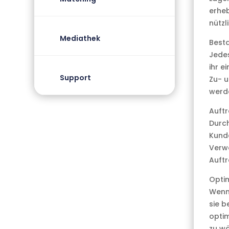
erheb
nützl
Mediathek
Best
Jedes
ihr e
Support
Zu- u
werd
Auft
Durch
Kunde
Verw
Auftr
Opti
Wenn 
sie 
optim
zu wä