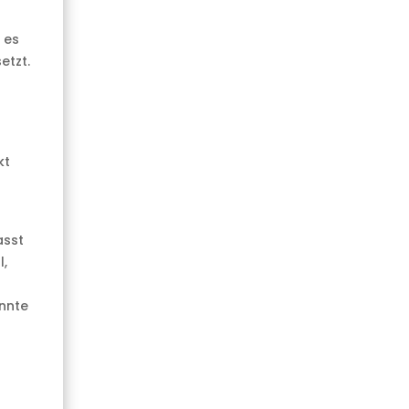
 es
etzt.
kt
asst
l,
önnte