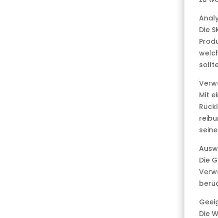
Anal
Die S
Produ
welch
sollt
Verw
Mit e
Rückl
reibu
sein
Ausw
Die G
Verwe
berüc
Geei
Die 