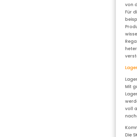
von d
Für d
beisp
Produ
wisse
Regal
heter
verst
Lager
Lager
Mit g
Lager
werd
voll
nachg
Komm
Die S