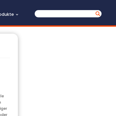
odukte
lle
n
iger
oder