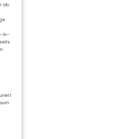
U ab.
ige
-in-
seits
in
riert
raum