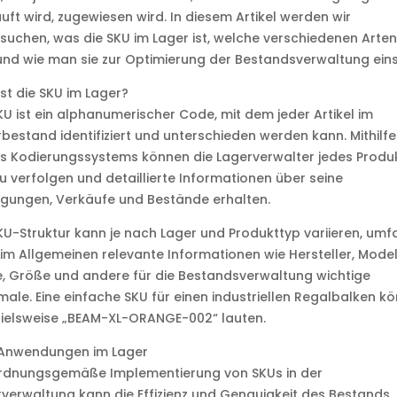
uft wird, zugewiesen wird. In diesem Artikel werden wir
suchen, was die SKU im Lager ist, welche verschiedenen Arten
und wie man sie zur Optimierung der Bestandsverwaltung eins
st die SKU im Lager?
KU ist ein alphanumerischer Code, mit dem jeder Artikel im
bestand identifiziert und unterschieden werden kann. Mithilfe
s Kodierungssystems können die Lagerverwalter jedes Produ
 verfolgen und detaillierte Informationen über seine
gungen, Verkäufe und Bestände erhalten.
KU-Struktur kann je nach Lager und Produkttyp variieren, umf
im Allgemeinen relevante Informationen wie Hersteller, Model
, Größe und andere für die Bestandsverwaltung wichtige
ale. Eine einfache SKU für einen industriellen Regalbalken k
pielsweise „BEAM-XL-ORANGE-002“ lauten.
Anwendungen im Lager
ordnungsgemäße Implementierung von SKUs in der
verwaltung kann die Effizienz und Genauigkeit des Bestands