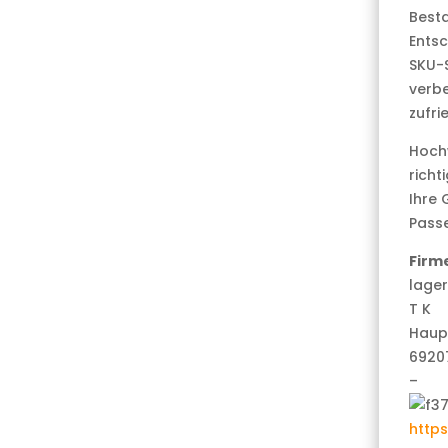
Besta
Entsc
SKU-S
verbe
zufri
Hochw
richt
Ihre 
Passe
Firm
lage
T K
Haup
6920
–
https