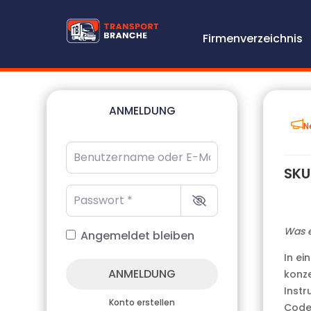
Firmenverzeichnis
ANMELDUNG
N
Benutzername oder E-Mail-Adresse
*
SKU 
Passwort
*
Was e
Angemeldet bleiben
In ei
ANMELDUNG
konze
Instr
Konto erstellen
Code,