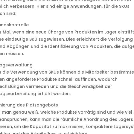
lich verbessern. Hier sind einige Anwendungen, für die SKUs
ich sind:
andskontrolle
 Mal, wenn eine neue Charge von Produkten im Lager eintrifft
ine eindeutige SKU zugewiesen. Dies erleichtert die Verfolgung
nd Abgängen und die Identifizierung von Produkten, die aufge
en müssen.
ragsverwaltung
 die Verwendung von SKUs können die Mitarbeiter bestimmte
n angeforderte Produkte schnell auffinden, wodurch
echslungen vermieden und die Geschwindigkeit der
agsvorbereitung erhöht werden.
mierung des Platzangebots
man genau weiß, welche Produkte vorrätig sind und wie viel 
beanspruchen, kann man die räumliche Anordnung des Lagers
ieren, um die Kapazität zu maximieren, kompaktere Lagersy
hlen und den Arbeitsfluss zu erleichtern.