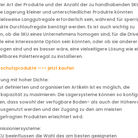
er Art der Produkte und der Anzahl der zu handhabenden SK
ie Lagerung kleiner und unterschiedlicher Produkte könnten
ielsweise Langgutregale erforderlich sein, während für sperr
kte Durchlaufregale benötigt werden. Es ist auch wichtig zu
n, ob die SKU eines Unternehmens homogen sind, für die Drive
e eine interessante Option sein könnten, oder ob sie anderer
ogen sind und es besser wäre, eine vielseitigere Lösung wie e
ellbares Palettenregal zu installieren.
schutzprodukte —>> jetzt kaufen
ung mit hoher Dichte:
ut definierten und organisierten Artikeln ist es möglich, die
kapazität zu maximieren. Die Lagersysteme können so konfigu
en, dass sowohl der verfügbare Boden- als auch der Höhen
 ausgenutzt werden und der Zugang zu den am meisten
efragten Produkten erleichtert wird.
issioniersysteme:
KU beeinflussen die Wahl des am besten geeigneten