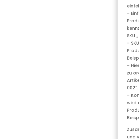
eintei
– Ein
Produ
kennz
SKU „
– SKU
Produ
Beisp
– Hie
zu or
Artik
002“.
– Kom
wird 
Produ
Beisp
Zusam
und v