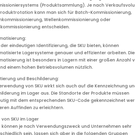
issioniersystems (Produktsammlung). Je nach Verkaufsvol
roduktrotation kann man sich für Batch-Kommissionierung,
nkommissionierung, Wellenkommissionierung oder
kkommissionierung entscheiden.
atisierung:
der eindeutigen Identifizierung, die SKU bieten, können
atisierte Lagersysteme genauer und effizienter arbeiten. Die
atisierung ist besonders in Lagern mit einer großen Anzahl 
nd einem hohen Betriebsvolumen nützlich.
ttierung und Beschilderung:
erwendung von SKU wirkt sich auch auf die Kennzeichnung un
ilderung im Lager aus. Die Standorte der Produkte müssen
eutig mit dem entsprechenden SKU-Code gekennzeichnet wer
ren Auffinden zu erleichtern.
 von SKU im Lager
U können je nach Verwendungszweck und Unternehmen sehr
schiedlich sein, lassen sich aber in die folgenden Gruppen