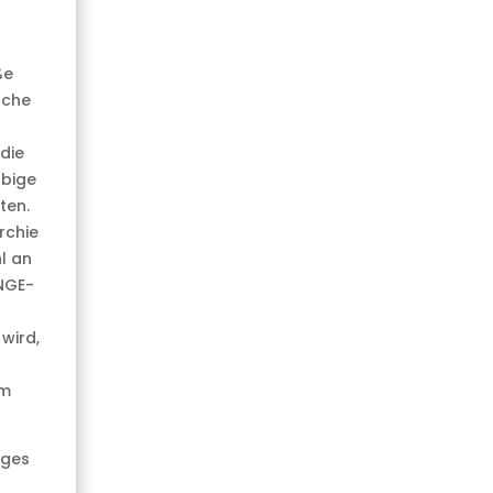
ße
ache
die
obige
ten.
rchie
l an
ANGE-
wird,
um
iges