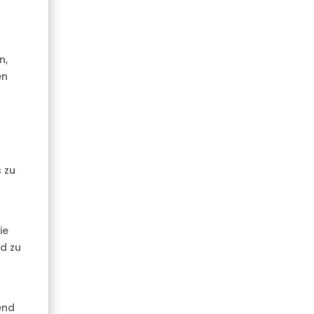
n,
en
 zu
ie
nd zu
end