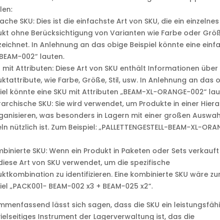
len:
fache SKU: Dies ist die einfachste Art von SKU, die ein einzelnes
kt ohne Berücksichtigung von Varianten wie Farbe oder Grö
eichnet. In Anlehnung an das obige Beispiel könnte eine einf
BEAM-002“ lauten.
 mit Attributen: Diese Art von SKU enthält Informationen über 
ktattribute, wie Farbe, Größe, Stil, usw. In Anlehnung an das 
iel könnte eine SKU mit Attributen „BEAM-XL-ORANGE-002“ lau
rarchische SKU: Sie wird verwendet, um Produkte in einer Hiera
ganisieren, was besonders in Lagern mit einer großen Auswah
eln nützlich ist. Zum Beispiel: „PALLETTENGESTELL-BEAM-XL-OR
binierte SKU: Wenn ein Produkt in Paketen oder Sets verkauft 
diese Art von SKU verwendet, um die spezifische
ktkombination zu identifizieren. Eine kombinierte SKU wäre z
iel „PACK001- BEAM-002 x3 + BEAM-025 x2“.
menfassend lässt sich sagen, dass die SKU ein leistungsfäh
ielseitiges Instrument der Lagerverwaltung ist, das die