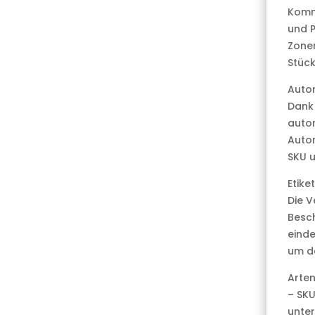
Komm
und P
Zone
Stüc
Autom
Dank 
autom
Autom
SKU u
Etike
Die V
Besch
eind
um de
Arten
– SK
unter