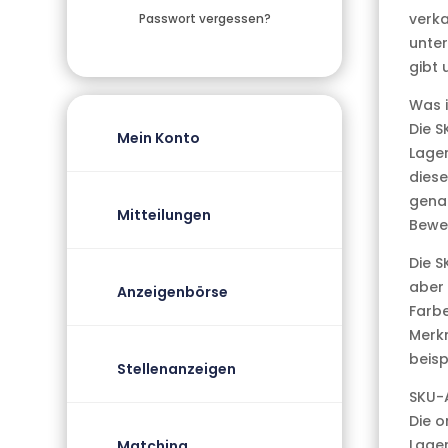
verka
Passwort vergessen?
unter
gibt 
Was i
Die S
Mein Konto
Lager
diese
genau
Mitteilungen
Bewe
Die S
aber 
Anzeigenbörse
Farbe
Merkm
beis
Stellenanzeigen
SKU-
Die 
Lager
Matching