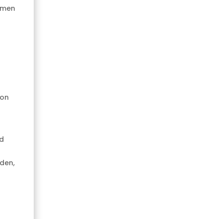
umen
von
d
den,