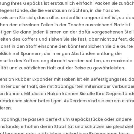
rung Ihres Gepäcks ist erstaunlich einfach. Packen Sie zunäc
Gegenstände, die Sie verstauen möchten, in die Tasche.
wissern Sie sich, dass alles ordentlich angeordnet ist, so da
hen den einzelnen Teilen in der Tasche ausreichend Platz ist.
tigen Sie dann jeden Riemen an der dafür vorgesehenen Stel
eiten des Koffers und ziehen Sie sie fest, aber nicht zu fest, da
sonst in den Stoff einschneiden könnten! Sichern Sie die Gurte
eßlich mit Spannern, die in engen Abständen entlang der
nseite des Koffers angebracht werden sollten, um maximale
lität und zusätzlichen Halt auf der Reise zu gewährleisten.
ension Rubber Expander mit Haken ist ein Befestigungsset, d
 Extender enthält, die mit Spanngurten miteinander verbunde
n können. Mit diesen Haken können Sie alle Ihre Gegenständ
mdrehen sicher befestigen. Außerdem sind sie extrem einfa
eren.
e Spanngurte passen perfekt um Gepäckstücke oder andere
stände, erhöhen deren Stabilität und schützen sie gleichzeit
ütterungen oder plötzlichen ruckartigen Bewegungen beim