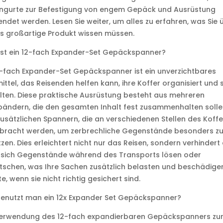
ngurte zur Befestigung von engem Gepäck und Ausrüstung
ndet werden. Lesen Sie weiter, um alles zu erfahren, was Sie 
s großartige Produkt wissen müssen.
ist ein 12-fach Expander-Set Gepäckspanner?
2-fach Expander-Set Gepäckspanner ist ein unverzichtbares
mittel, das Reisenden helfen kann, ihre Koffer organisiert und 
lten. Diese praktische Ausrüstung besteht aus mehreren
bändern, die den gesamten Inhalt fest zusammenhalten solle
usätzlichen Spannern, die an verschiedenen Stellen des Koffe
bracht werden, um zerbrechliche Gegenstände besonders z
zen. Dies erleichtert nicht nur das Reisen, sondern verhindert
 sich Gegenstände während des Transports lösen oder
tschen, was Ihre Sachen zusätzlich belasten und beschädige
e, wenn sie nicht richtig gesichert sind.
benutzt man ein 12x Expander Set Gepäckspanner?
Verwendung des 12-fach expandierbaren Gepäckspanners zu