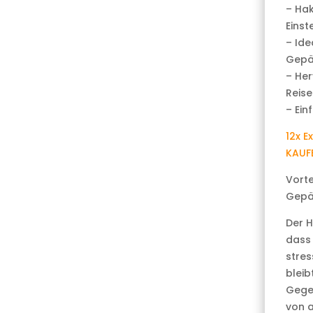
– Hak
Einst
– Ide
Gepä
– He
Reise
– Ein
12x E
KAUF
Vorte
Gepä
Der H
dass 
stres
blei
Gege
von a