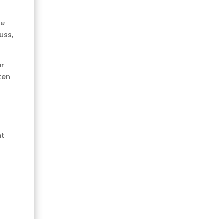
ie
uss,
ür
ken
nt