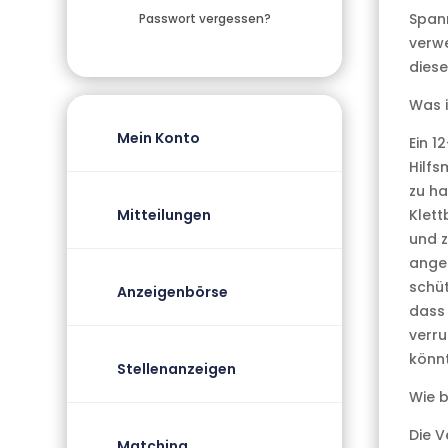
Span
Passwort vergessen?
verwe
diese
Was 
Mein Konto
Ein 1
Hilfs
zu ha
Mitteilungen
Klett
und z
ange
schüt
Anzeigenbörse
dass
verru
könnt
Stellenanzeigen
Wie 
Die 
Matching