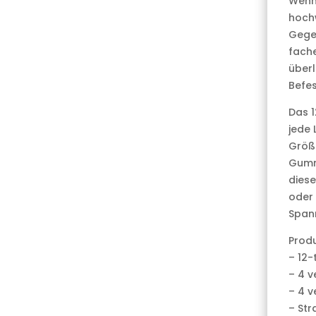
Wenn 
hochw
Gegen
fache
überl
Befe
Das 
jede 
Größ
Gummi
diese
oder 
Spann
Prod
– 12-
– 4 v
– 4 v
– Str