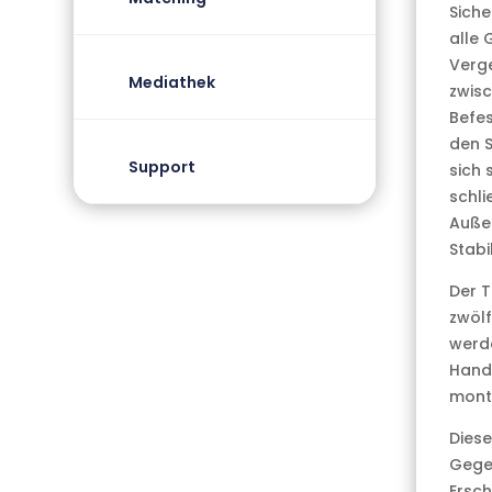
Siche
alle 
Verge
Mediathek
zwisc
Befes
den S
Support
sich 
schli
Auße
Stabi
Der T
zwölf
werde
Handu
monti
Dies
Gegen
Ersch