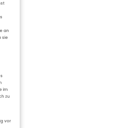
hst
ss
le an
 sie
as
n
e im
ch zu
ig vor