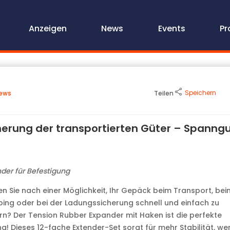
Anzeigen
News
Events
Pr
Speichern
ews
Teilen
herung der transportierten Güter – Spanng
der für Befestigung
n Sie nach einer Möglichkeit, Ihr Gepäck beim Transport, bei
ng oder bei der Ladungssicherung schnell und einfach zu
rn? Der Tension Rubber Expander mit Haken ist die perfekte
g! Dieses 12-fache Extender-Set sorgt für mehr Stabilität, we