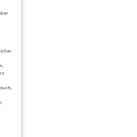
über
sicher
n,
rs
u
 auch,
n
r