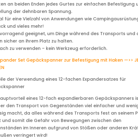
en an beiden Enden jedes Gurtes zur einfachen Befestigung 
ellung der dehnbaren Spannung.
al für eine Vielzahl von Anwendungen wie Campingausrüstung
ck und vieles mehr!
rvorragend geeignet, um Dinge während des Transports und 
n sicher an ihrem Platz zu halten.
fach zu verwenden – kein Werkzeug erforderlich.
xpander Set Gepäckspanner zur Befestigung mit Haken —>> J
EN
ile der Verwendung eines 12-fachen Expandersatzes für
ckspanner
auptvorteil eines 12-fach expandierbaren Gepäckspanners is
er den Transport von Gegenständen viel einfacher und weni
sig macht, da alles während des Transports fest an seinem P
bt und somit die Gefahr von Bewegungen zwischen den
nständen im Inneren aufgrund von Stößen oder anderen Krä
ußen verringert wird!