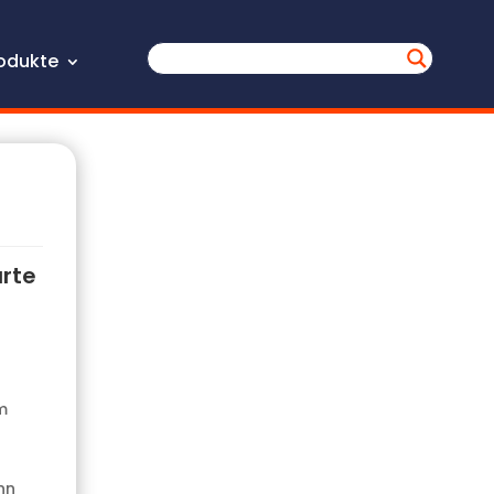
odukte
urte
m
nn