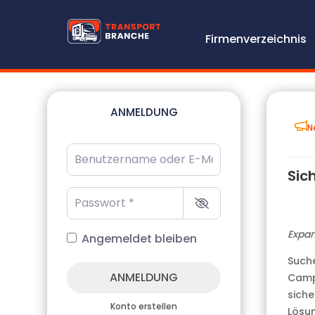
Firmenverzeichnis
ANMELDUNG
N
Benutzername oder E-Mail-Adresse
*
Sic
Passwort
*
Expan
Angemeldet bleiben
Suche
ANMELDUNG
Campi
siche
Konto erstellen
Lösun