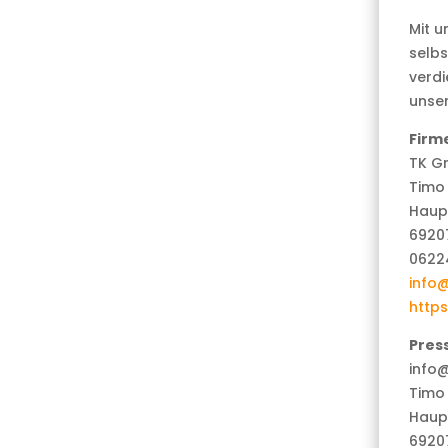
Mit u
selbs
verdi
unse
Firm
TK Gr
Timo 
Haup
6920
0622
info
http
Pres
info
Timo 
Haup
6920