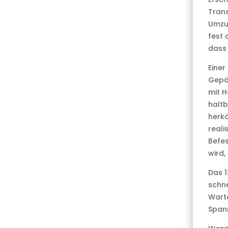
Trans
Umzug
fest 
dass 
Einer
Gepäc
mit H
haltb
herk
reali
Befes
wird,
Das 1
schne
Warte
Spann