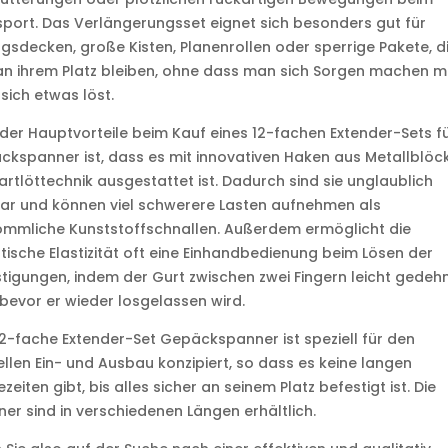
port. Das Verlängerungsset eignet sich besonders gut für
sdecken, große Kisten, Planenrollen oder sperrige Pakete, d
an ihrem Platz bleiben, ohne dass man sich Sorgen machen m
sich etwas löst.
 der Hauptvorteile beim Kauf eines 12-fachen Extender-Sets f
kspanner ist, dass es mit innovativen Haken aus Metallblöc
artlöttechnik ausgestattet ist. Dadurch sind sie unglaublich
ar und können viel schwerere Lasten aufnehmen als
ömmliche Kunststoffschnallen. Außerdem ermöglicht die
stische Elastizität oft eine Einhandbedienung beim Lösen der
tigungen, indem der Gurt zwischen zwei Fingern leicht gedeh
 bevor er wieder losgelassen wird.
2-fache Extender-Set Gepäckspanner ist speziell für den
llen Ein- und Ausbau konzipiert, so dass es keine langen
zeiten gibt, bis alles sicher an seinem Platz befestigt ist. Die
er sind in verschiedenen Längen erhältlich.