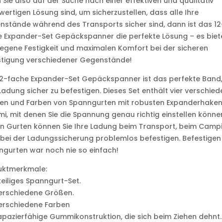
Sie also auf der Suche nach einer effektiven und qualitativ
ertigen Lösung sind, um sicherzustellen, dass alle Ihre
stände während des Transports sicher sind, dann ist das 12
 Expander-Set Gepäckspanner die perfekte Lösung – es biet
egene Festigkeit und maximalen Komfort bei der sicheren
stigung verschiedener Gegenstände!
12-fache Expander-Set Gepäckspanner ist das perfekte Band
Ladung sicher zu befestigen. Dieses Set enthält vier verschie
en und Farben von Spanngurten mit robusten Expanderhaken
, mit denen Sie die Spannung genau richtig einstellen können
n Gurten können Sie Ihre Ladung beim Transport, beim Camp
bei der Ladungssicherung problemlos befestigen. Befestigen
gurten war noch nie so einfach!
uktmerkmale:
teiliges Spanngurt-Set.
erschiedene Größen.
erschiedene Farben
apazierfähige Gummikonstruktion, die sich beim Ziehen dehnt.