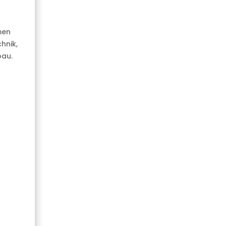
men
hnik,
bau.