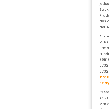
jedes
Struk
Prod
aus 
der A
Firm
MERK
Stefa
Fried
8951
0732
0732
info
http
Pres
KOKON
Mari