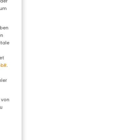
 der
um
uben
en
itale
et
GbR
.
ler
 von
zu