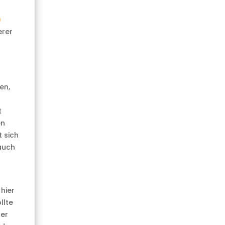
)
erer
en,
t
en
t sich
 auch
hier
llte
der