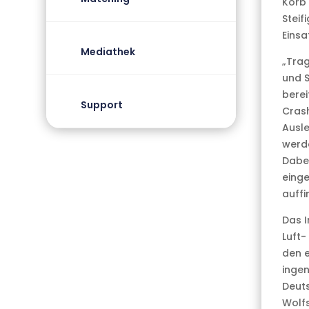
Korb 
Steif
Einsa
Mediathek
„Trag
und 
berei
Support
Crash
Ausle
werde
Dabei
einge
auff
Das I
Luft-
den e
ingen
Deut
Wolfs