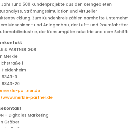
 Jahr rund 500 Kundenprojekte aus den Kerngebieten
turanalyse, Strömungssimulation und virtueller
uktentwicklung. Zum Kundenkreis zählen namhafte Unterneh
dem Maschinen- und Anlagenbau, der Luft- und Raumfahrttec
utomobilindustrie, der Konsumgüterindustrie und dem Schiff
enkontakt
LE & PARTNER GbR
n Merkle
richstraße 1
8 Heidenheim
1 9343-0
1 9343-20
@merkle-partner.de
://www.merkle-partner.de
sekontakt
 – Digitales Marketing
on Gräber