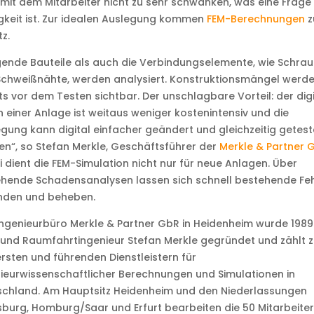
mit dem Mitarbeiter nicht zu sehr schwanken, was eine Frage
igkeit ist. Zur idealen Auslegung kommen
FEM-Berechnungen
z
tz.
ende Bauteile als auch die Verbindungselemente, wie Schra
Schweißnähte, werden analysiert. Konstruktionsmängel werd
ts vor dem Testen sichtbar. Der unschlagbare Vorteil: der dig
 einer Anlage ist weitaus weniger kostenintensiv und die
gung kann digital einfacher geändert und gleichzeitig getest
n“, so Stefan Merkle, Geschäftsführer der
Merkle & Partner 
 dient die FEM-Simulation nicht nur für neue Anlagen. Über
hende Schadensanalysen lassen sich schnell bestehende Feh
inden und beheben.
ngenieurbüro Merkle & Partner GbR in Heidenheim wurde 1989
 und Raumfahrtingenieur Stefan Merkle gegründet und zählt 
rsten und führenden Dienstleistern für
ieurwissenschaftlicher Berechnungen und Simulationen in
schland. Am Hauptsitz Heidenheim und den Niederlassungen
burg, Homburg/Saar und Erfurt bearbeiten die 50 Mitarbeiter