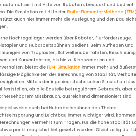
 automatisiert mit Hilfe von Robotern, bestückt und bedient
n. Die Simulation mit Hilfe der
Finite-Elemente-Methode (FEM
stützt auch hier immer mehr die Auslegung und den Bau sich
gen.
rne Hochregallager werden über Roboter, Flurförderzeuge,
lstapler und Hubarbeitsbühnen bedient. Beim Aufheben und
leunigen von Traglasten, Schwellenüberfahrten, Beschleunig
en und Kurvenfahrten, bis hin zu Kippszenarien und
verhalten, bietet die
FEM-Simulation
immer mehr und äußers
lässige Möglichkeiten der Berechnung von Stabilität, Verhalt
estigkeiten. Mittels der ingenieurstechnischen Simulation läss
al feststellen, ob alle Bauteile bei regulärem Gebrauch, aber
orhersehbarem Missbrauch, ausreichend dimensioniert sind.
eispielsweise auch bei Hubarbeitsbühnen das Thema
htseinsparung und Leichtbau immer wichtiger wird, kommen 
erechnungen vermehrt zum Tragen. Für die hohe Stabilität so
chwerpunkt möglichst tief gesetzt werden. Gleichzeitig darf 