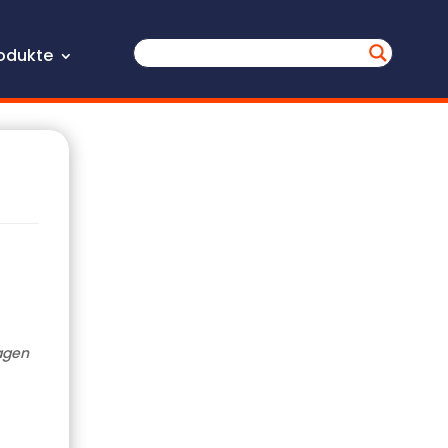
odukte
agen