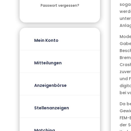
sogar
Passwort vergessen?
werde
unter
Anla
Mode
Mein Konto
Gabe
Besch
Brems
Mitteilungen
Crash
zuver
und F
Anzeigenbörse
digit
bei v
Da b
Stellenanzeigen
Gewic
FEM-B
der S
Matching