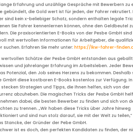
lange Erfahrung und unzählige Gespräche mit Bewerbern zu e
e gebündelt, die Gold wert ist für jeden, der Fahrer rekrutiert.
r sind kein x-beliebiger Schatz, sondern enthalten legale Tric
enen Sie Fahrer kennenlernen können, ohne den Geldbeutel z
ern. Die praxisorientierten E-Books von der Pesbe GmbH sind
oll mit wertvollen Informationen für Arbeitgeber, die qualifizi
r suchen. Erfahren Sie mehr unter:
https://lkw-fahrer-finden.
e wertvollen Schätze der Pesbe GmbH entstanden aus geball
issen und jahrelanger Erfahrung im Arbeitsleben. Jeder Bew
as Potenzial, den Job seines Herzens zu bekommen. Deshalb s
 GmbH diese kostbaren E-Books kostenlos zur Verfügung. In
 stecken Strategien und Tipps, die Ihnen helfen, sich von der
urrenz abzuheben. Die magischen Tricks der Pesbe GmbH hel
nehmen dabei, die besten Bewerber zu finden und sich von d
chten zu trennen. „Wir haben diese Tricks über Jahre hinweg
ktioniert und sind nun stolz darauf, sie mit der Welt zu teilen,“
as Stancke, der Gründer der Pebe GmbH.
chwer ist es doch, den perfekten Kandidaten zu finden, der ni