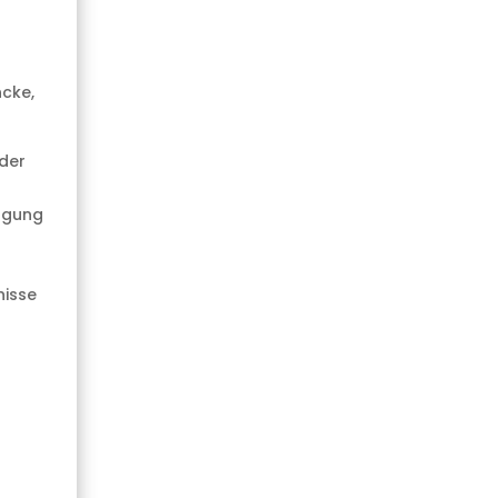
ncke,
 der
ägung
nisse