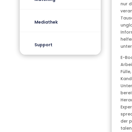
nur d
veran
Tause
Mediathek
ungla
Infor
helfe
Support
unter
E-Boo
Arbei
Fülle
Kandi
Unter
berei
Herau
Exper
sprec
der p
talen