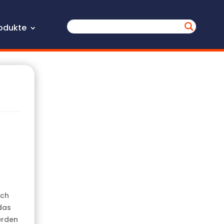
odukte
ach
das
erden