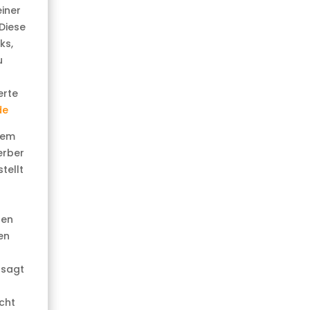
iner
 Diese
ks,
u
erte
de
tem
erber
tellt
fen
en
 sagt
cht