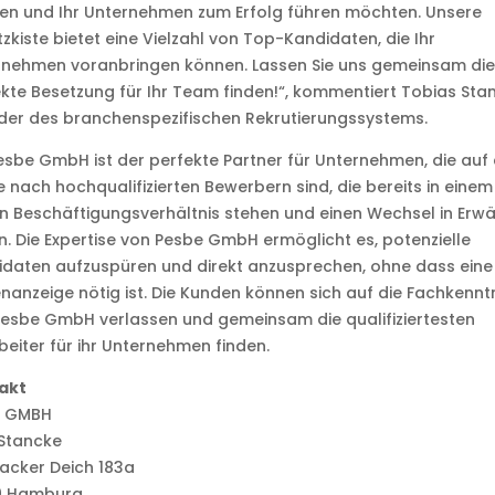
en und Ihr Unternehmen zum Erfolg führen möchten. Unsere
zkiste bietet eine Vielzahl von Top-Kandidaten, die Ihr
rnehmen voranbringen können. Lassen Sie uns gemeinsam die
kte Besetzung für Ihr Team finden!“, kommentiert Tobias Sta
der des branchenspezifischen Rekrutierungssystems.
esbe GmbH ist der perfekte Partner für Unternehmen, die auf
 nach hochqualifizierten Bewerbern sind, die bereits in einem
n Beschäftigungsverhältnis stehen und einen Wechsel in Erw
n. Die Expertise von Pesbe GmbH ermöglicht es, potenzielle
daten aufzuspüren und direkt anzusprechen, ohne dass eine
enanzeige nötig ist. Die Kunden können sich auf die Fachkennt
esbe GmbH verlassen und gemeinsam die qualifiziertesten
beiter für ihr Unternehmen finden.
akt
E GMBH
 Stancke
acker Deich 183a
9 Hamburg