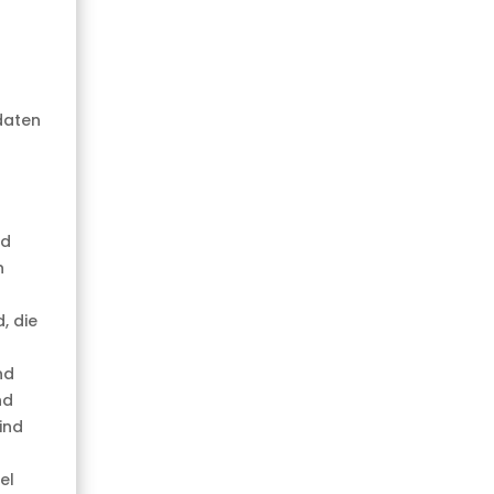
daten
nd
n
, die
nd
nd
ind
el