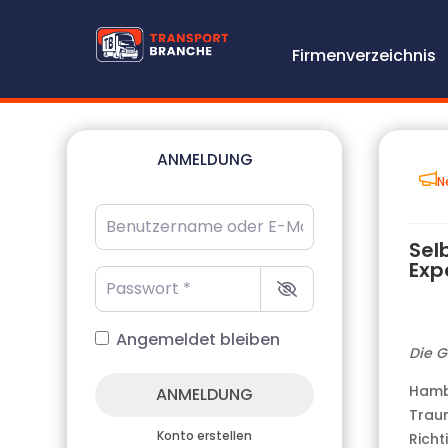
Firmenverzeichnis
ANMELDUNG
N
Benutzername oder E-Mail-Adresse
*
Sel
Exp
Passwort
*
Angemeldet bleiben
Die G
Hambu
ANMELDUNG
Trau
Konto erstellen
Richt