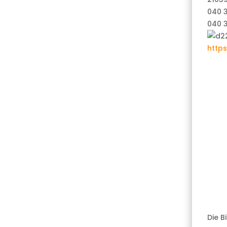
040 3
040 
https
Die B