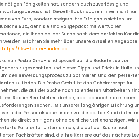
ie nötigen Fähigkeiten hat, sondern auch zuverlässig und
twortungsbewusst ist! Diese E-Books sparen Ihnen nicht nur
nde von Euro, sondern steigern Ihre Erfolgsaussichten um
ubliche 60%, denn sie sind vollgepackt mit wertvollen
mationen, die Ihnen bei der Suche nach dem perfekten Kandi
n werden. Erfahren Sie mehr über unsere aktuellen Angebote
:
https://lkw-fahrer-finden.de
ks von Pesbe GmbH sind speziell auf die Bedürfnisse von
tgebern zugeschnitten und bieten Tipps und Tricks in Hülle u
, um den Bewerbungsprozess zu optimieren und den perfekte
daten zu finden. Die Pesbe GmbH ist das Geheimrezept für
nehmen, die auf der Suche nach talentierten Mitarbeitern sind
ts ein Rad im Berufsleben drehen, aber dennoch nach neuen
sforderungen suchen. „Mit unserer langjährigen Erfahrung u
tise in der Personalsuche finden wir die besten Kandidaten u
hen sie direkt an – ganz ohne peinliche Stellenanzeigen. Wir s
erfekte Partner für Unternehmen, die auf der Suche nach
tierten Fachkräften sind, die ihre Karriere auf das nächste Lev