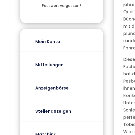
jahre
Passwort vergessen?
Quell
Büche
mit d
plünd
randv
Mein Konto
Fahre
Dies
Mitteilungen
Fachw
hat d
Pesbe
Anzeigenbörse
ihnen
Konk
Unter
Schle
Stellenanzeigen
perfe
Tobi
Wie s
Matching