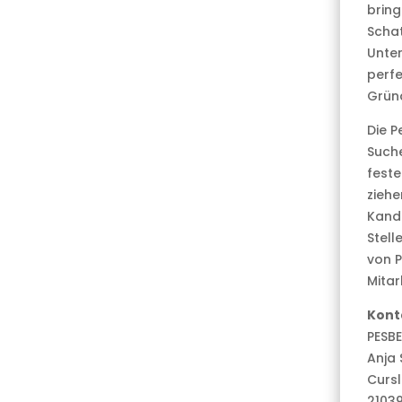
bring
Schat
Unte
perfe
Grün
Die P
Suche
feste
ziehe
Kandi
Stell
von P
Mitar
Kont
PESB
Anja
Cursl
2103