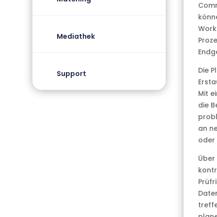
Comm
könn
Workf
Mediathek
Proze
Endge
Die P
Support
Ersta
Mit 
die 
probl
an ne
oder 
Über 
kontr
Prüfr
Daten
treff
plane