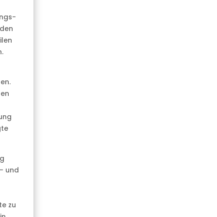
ungs-
 den
ilen
.
en.
nen
lung
gte
ng
s- und
te zu
in