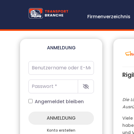
Firmenverzeichnis
ANMELDUNG
N
Benutzername oder E-Mail-Adresse
*
Rig
Passwort
*
Die L
Angemeldet bleiben
Ausr
ANMELDUNG
Viele
habe
Konto erstellen
und V