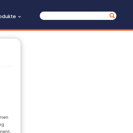
odukte
hmen
ng
ment,