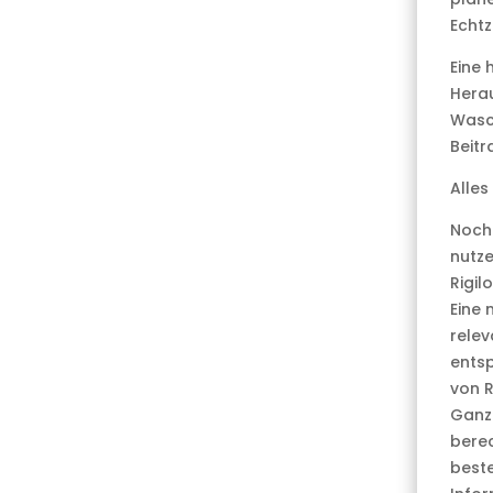
Echtze
Eine 
Hera
Wasc
Beitr
Alles
Noch 
nutze
Rigil
Eine 
relev
entsp
von R
Ganz 
bere
best