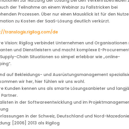
mationen zur Nutzung der Lösung bei den Verkehrsbetrieben 
uch der Teilnahme an einem Webinar zu Fallstricken bei
henden Prozessen. Über nur einen Mausklick ist für den Nutze
mation zu Kosten der SaaS-Lösung deutlich verkürzt.
://translogix.rigilog.com/de
e Vision: Rigilog verbindet Unternehmen und Organisationen 
ranten und Dienstleistern und macht komplexe E-Procuremen
Supply-Chain Situationen so simpel erlebbar wie „online-
ing“.
ind auf Bekleidungs- und Ausrüstungsmanagement spezialisie
kommen wir her, hier fühlen wir uns wohl.
e Kunden kennen uns als smarte Lösungsanbieter und langjä
 Partner.
alisten in der Softwareentwicklung und im Projektmanageme
tung
erlassungen in der Schweiz, Deutschland und Nord-Mazedoni
ung: [2006] 2013 als Rigilog