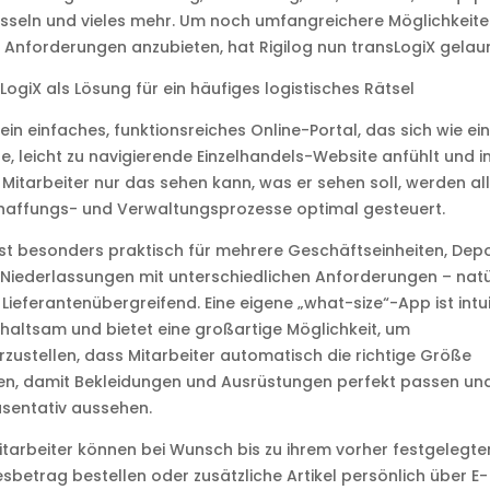
sseln und vieles mehr. Um noch umfangreichere Möglichkeite
 Anforderungen anzubieten, hat Rigilog nun transLogiX gelau
LogiX als Lösung für ein häufiges logistisches Rätsel
ein einfaches, funktionsreiches Online-Portal, das sich wie ei
e, leicht zu navigierende Einzelhandels-Website anfühlt und 
 Mitarbeiter nur das sehen kann, was er sehen soll, werden al
haffungs- und Verwaltungsprozesse optimal gesteuert.
ist besonders praktisch für mehrere Geschäftseinheiten, Dep
Niederlassungen mit unterschiedlichen Anforderungen – natü
Lieferantenübergreifend. Eine eigene „what-size“-App ist intuit
haltsam und bietet eine großartige Möglichkeit, um
rzustellen, dass Mitarbeiter automatisch die richtige Größe
en, damit Bekleidungen und Ausrüstungen perfekt passen un
sentativ aussehen.
itarbeiter können bei Wunsch bis zu ihrem vorher festgelegte
sbetrag bestellen oder zusätzliche Artikel persönlich über E-