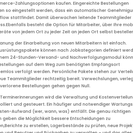
erce-Zahlungsoptionen kaufen. Eingereichte Bestellungen
en so eingestellt werden, dass ein automatischer Genehmig
low stattfindet. Damit überwachen leitende Teammitglieder
ss.Ebenfalls besteht die Option für Mitarbeiter, über Ihre mob
räte von jedem Ort zu jeder Zeit an jeden Ort selbst bestellen
lanung der Einarbeitung von neuen Mitarbeitern ist einfach.
usrüstungspakete können nach Jobkategorien definiert werd
einem 24-Stunden-Versand- und Nachverfolgungsmodul kön
Bestellungen auf dem Weg zum benötigten Empfangsort
emlos verfolgt werden. Persönliche Pakete stehen zur Vertei
ue Teammitglieder rechtzeitig bereit. Verwechslungen, verle
verlorene Bestellungen gehen gegen Null.
Terminerinnerungen wird die Verwaltung und Kostenverteilu
olliert und gesteuert. Ein häufiger und notwendiger Wartung
isten-Aufwand (wer, wann, was) entfällt. Die genau richtigen
 geben die Möglichkeit bessere Entscheidungen zu
en,Berichte zu erstellen, Lagerbestände zu prüfen, neue Projek
n und Benutzer und Rückgaben zu verwalten – und das alles 