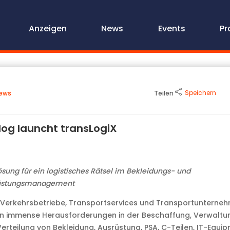
Anzeigen
News
Events
Pr
Speichern
ews
Teilen
ilog launcht transLogiX
ösung für ein logistisches Rätsel im Bekleidungs- und
üstungsmanagement
 Verkehrsbetriebe, Transportservices und Transportunterne
n immense Herausforderungen in der Beschaffung, Verwaltu
erteilung von Bekleidung, Ausrüstung, PSA, C-Teilen, IT-Equip