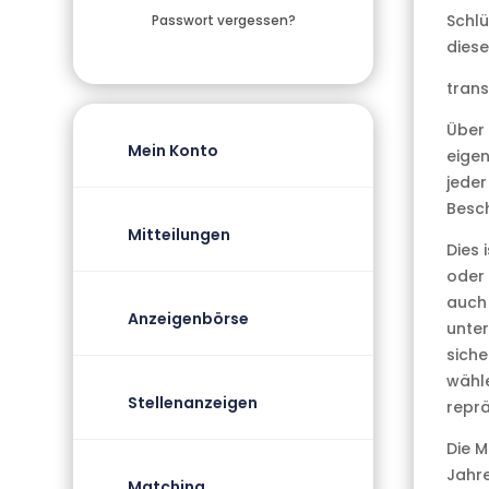
Schlü
Passwort vergessen?
diese
trans
Über 
Mein Konto
eigen
jeder
Besc
Mitteilungen
Dies 
oder 
auch 
Anzeigenbörse
unter
siche
wähl
Stellenanzeigen
reprä
Die M
Jahre
Matching