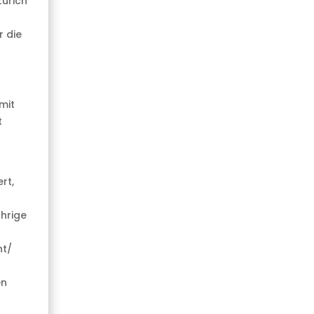
Zürich
r die
mit
t
rt,
hrige
nt/
en