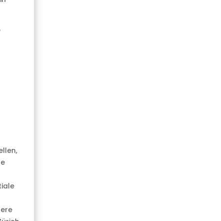
e
llen,
re
iale
fere