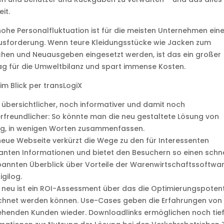
it.
hohe Personalfluktuation ist für die meisten Unternehmen ein
usforderung. Wenn teure Kleidungsstücke wie Jacken zum
hen und Neuausgeben eingesetzt werden, ist das ein großer
ag für die Umweltbilanz und spart immense Kosten.
 im Blick per transLogiX
übersichtlicher, noch informativer und damit noch
rfreundlicher: So könnte man die neu gestaltete Lösung von
og, in wenigen Worten zusammenfassen.
neue Webseite verkürzt die Wege zu den für Interessenten
anten Informationen und bietet den Besuchern so einen schne
annten Überblick über Vorteile der Warenwirtschaftssoftwa
igilog.
neu ist ein ROI-Assessment über das die Optimierungspotent
chnet werden können. Use-Cases geben die Erfahrungen von
ehenden Kunden wieder. Downloadlinks ermöglichen noch tie