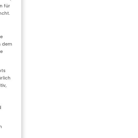
n für
ncht.
ne
in dem
le
ots
rlich
iv,
d
n