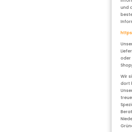
Infor
und a
beste
Infor
https
Unser
Liefe
oder 
Shopp
Wir s
dort 
Unser
treue
Spezi
Bera
Nied
Gründ