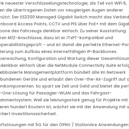
nk neuester Verschlüsselungstechnologie, als Teil von WiFi 6,
en die übertragenen Daten vor neugierigen Augen anderer
hützt. Der ES3300 Managed Gigabit Switch macht das Verbin
nboard Access Points, CCTV und PIS über PoE+ mit dem Giga
one des Fahrzeugs denkbar einfach. Zu seiner Ausstattung
en M12-Anschlüsse, dazu ist er ITxPT-kompatibel und
operabilitätsgeprüft – und ist damit die perfekte Ethernet-Por
terung zum Aufbau eines internetfähigen IP-Backbones.
Überwachung, Konfiguration und Wartung dieser Gesamtlösu
denkbar einfach über die NetModule Connectivity Suite erfol
webbasierte Managementplattform bündelt alle im Netzwerk
bundenen Geräte und erlaubt den Over-the-Air-Zugriff auf a
mkomponenten. So spart sie Zeit und Geld und bietet die per
in-One-Lösung für Passagier-WLAN und das Fahrgast-
ainmentsystem. Weil sie leistungsstark genug für Projekte mit
ren hundert Routern ist, wächst sie mit der Anwendung mit 
tiert Investitionssicherheit.
nftslösungen mit 5G für den ÖPNV / Stationäre Anwendungen