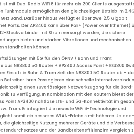
 ist mit Dual Radio WiFi 6 für mehr als 200 Clients ausgestatte
n Funkmodule ermöglichen den gleichzeitigen Betrieb im 2,4
GHz Band. Darüber hinaus verfügt er über zwei 2,5 Gigabit
net Ports. Der AP3400 kann über PoE+ (Power over Ethernet) 
12-Steckverbinder mit Strom versorgt werden, die sichere
indungen bieten und starken Vibrationen und mechanischen
en standhalten können.
ftslösungen mit 5G für den ÖPNV / Bahn und Tram:
e aus NB3800 5G Router + AP3400 Access Point + ES3300 Swi
en Einsatz in Bahn & Tram zielt der NB3800 5G Router ab – da
en Betreiber ihren Passagieren eine schnelle Internetverbindun
leichzeitig einen zuverlässigen Netzwerkzugang für die Bord-
ronik zu Verfügung. In Kombination mit den Routern bietet der
s Point AP3400 nahtlose LTE- und 5G-Konnektivität im gesa
zw. Tram. Er integriert die neueste WiFi 6-Technologie und
licht somit ein besseres WLAN-Erlebnis mit höheren Upload-
, die gleichzeitige Nutzung mehrerer Geräte und die Verbess
atendurchsatzes und der Bandbreiteneffizienz im Vergleich z