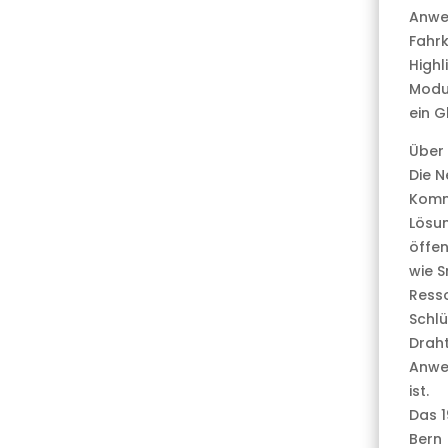
Anwen
Fahrk
Highl
Modu
ein G
Über
Die N
Komm
Lösu
öffen
wie S
Resso
Schlü
Draht
Anwe
ist.
Das 1
Bern 