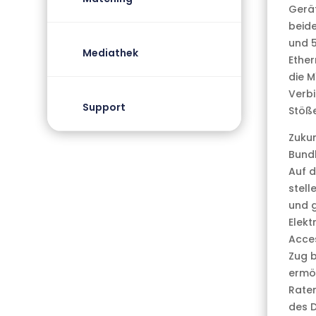
Gerät
beide
und 5
Mediathek
Ether
die M
Verb
Support
Stöß
Zukun
Bundl
Auf d
stell
und g
Elekt
Acces
Zug b
ermög
Raten
des D