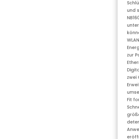
Schlü
und 
NB160
unter
könne
WLAN 
Energ
zur P
Ether
Digit
zwei 
Erwei
umse
Fit f
Schn
größe
deter
Anwe
eröff