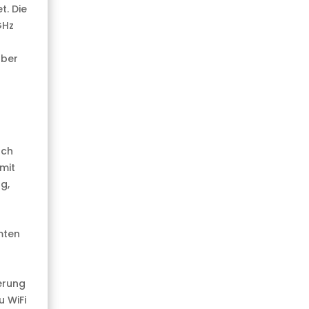
t. Die
GHz
über
tch
mit
g,
mten
erung
u WiFi