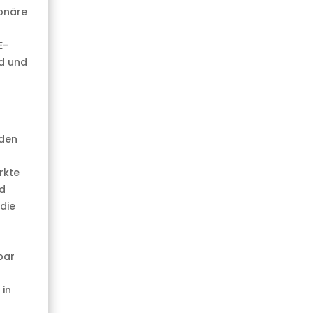
ionäre
E-
d und
lden
rkte
nd
die
bar
 in