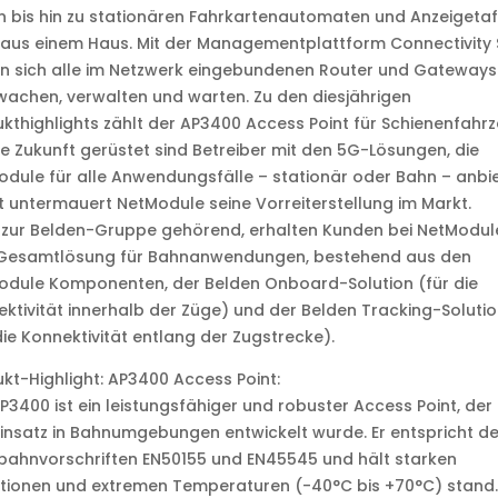
 bis hin zu stationären Fahrkartenautomaten und Anzeigetaf
 aus einem Haus. Mit der Managementplattform Connectivity 
n sich alle im Netzwerk eingebundenen Router und Gateways
achen, verwalten und warten. Zu den diesjährigen
kthighlights zählt der AP3400 Access Point für Schienenfahr
ie Zukunft gerüstet sind Betreiber mit den 5G-Lösungen, die
dule für alle Anwendungsfälle – stationär oder Bahn – anbie
 untermauert NetModule seine Vorreiterstellung im Markt.
 zur Belden-Gruppe gehörend, erhalten Kunden bei NetModul
 Gesamtlösung für Bahnanwendungen, bestehend aus den
odule Komponenten, der Belden Onboard-Solution (für die
ktivität innerhalb der Züge) und der Belden Tracking-Soluti
die Konnektivität entlang der Zugstrecke).
kt-Highlight: AP3400 Access Point:
P3400 ist ein leistungsfähiger und robuster Access Point, der 
insatz in Bahnumgebungen entwickelt wurde. Er entspricht d
bahnvorschriften EN50155 und EN45545 und hält starken
tionen und extremen Temperaturen (-40°C bis +70°C) stand