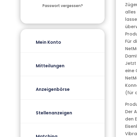
Zügen
Passwort vergessen?
alles
lasse
überw
Produ
Für d
Mein Konto
NetMo
Damit
Jetzt
Mitteilungen
eine
NetM
Konne
Anzeigenbörse
(für 
Produ
Der A
Stellenanzeigen
den E
Eisen
Vibra
Matching