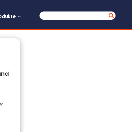
odukte
and
er