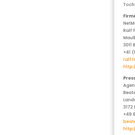
Tocht
Firm
NetM
Ralf 
Maul
3011 
+41 (
ralf
http
Pres
Agent
Beate
Lands
3172 
+49 
beat
http: