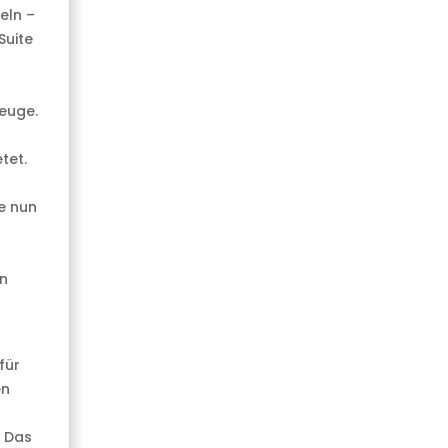
eln –
Suite
zeuge.
tet.
e nun
on
für
en
. Das