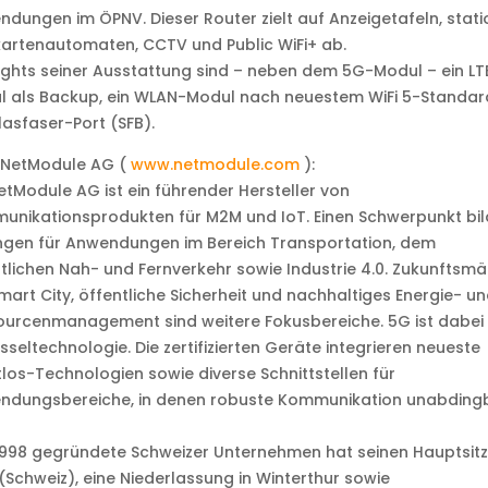
dungen im ÖPNV. Dieser Router zielt auf Anzeigetafeln, stat
artenautomaten, CCTV und Public WiFi+ ab.
ights seiner Ausstattung sind – neben dem 5G-Modul – ein LT
l als Backup, ein WLAN-Modul nach neuestem WiFi 5-Standar
lasfaser-Port (SFB).
 NetModule AG (
www.netmodule.com
):
etModule AG ist ein führender Hersteller von
unikationsprodukten für M2M und IoT. Einen Schwerpunkt bi
ngen für Anwendungen im Bereich Transportation, dem
tlichen Nah- und Fernverkehr sowie Industrie 4.0. Zukunftsmä
mart City, öffentliche Sicherheit und nachhaltiges Energie- u
urcenmanagement sind weitere Fokusbereiche. 5G ist dabei 
sseltechnologie. Die zertifizierten Geräte integrieren neueste
los-Technologien sowie diverse Schnittstellen für
ndungsbereiche, in denen robuste Kommunikation unabding
998 gegründete Schweizer Unternehmen hat seinen Hauptsitz
(Schweiz), eine Niederlassung in Winterthur sowie