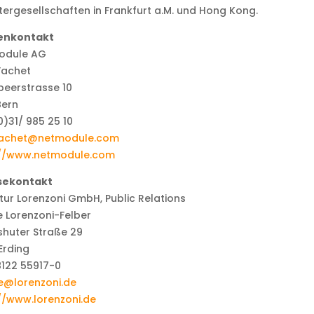
ergesellschaften in Frankfurt a.M. und Hong Kong.
enkontakt
odule AG
Fachet
beerstrasse 10
Bern
0)31/ 985 25 10
.fachet@netmodule.com
://www.netmodule.com
sekontakt
ur Lorenzoni GmbH, Public Relations
 Lorenzoni-Felber
huter Straße 29
Erding
8122 55917-0
e@lorenzoni.de
//www.lorenzoni.de