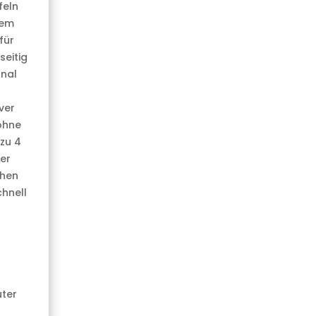
feln
dem
für
seitig
onal
ver
ohne
zu 4
er
chen
hnell
ter