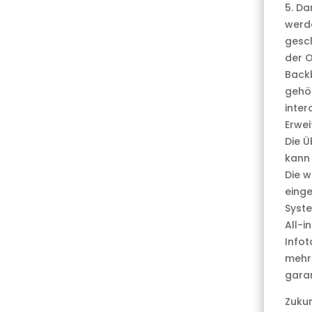
5. Da
werd
gesc
der O
Backb
gehör
inter
Erwei
Die 
kann 
Die 
einge
Syste
All-
Infot
mehre
garan
Zuku