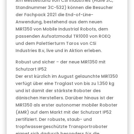
Am Messestand von CSI Industries (Halle 3C,
Standnummer 3C-532) können die Besucher
der Fachpack 2021 die End-of-Line-
Anwendung, bestehend aus dem neuen
MiR1350 von Mobile Industrial Robots, dem
passenden Aufsatzmodul TR1000 von ROEQ
und dem Palettierturm Taros von CSi
Industries B.v, live und in Aktion erleben.
Robust und sicher – der neue MiR1350 mit
Schutzart IP52
Der erst kürzlich im August gelaunchte MiR1350
verfügt über eine Traglast von bis zu 1.350 kg
und ist damit der stärkste Roboter des
dänischen Herstellers. Darüber hinaus ist der
MiR1350 als erster autonomer mobiler Roboter
(AMR) auf dem Markt mit der Schutzart IP52
zertifiziert. Der robuste, staub- und
tropfwassergeschützte Transportroboter
eignet sich dadurch besonders für die