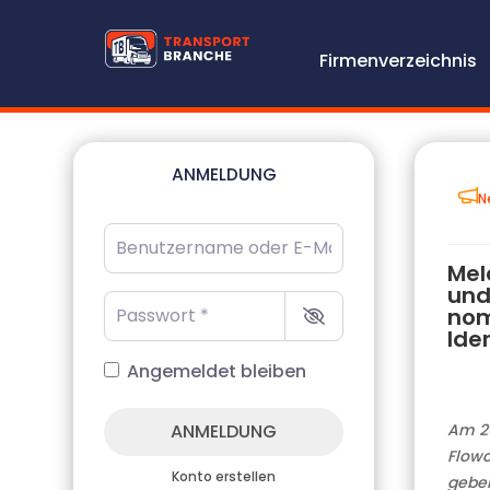
Firmenverzeichnis
ANMELDUNG
N
Benutzername oder E-Mail-Adresse
*
Mel
und
Passwort
*
nom
Ide
Angemeldet bleiben
ANMELDUNG
Am 20
Flowc
Konto erstellen
geben