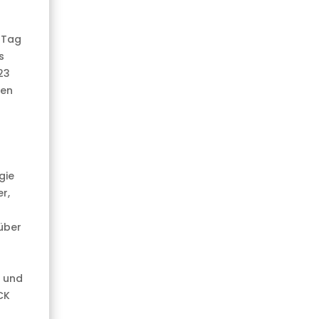
n
m Tag
s
23
gen
gie
r,
 über
r und
CK