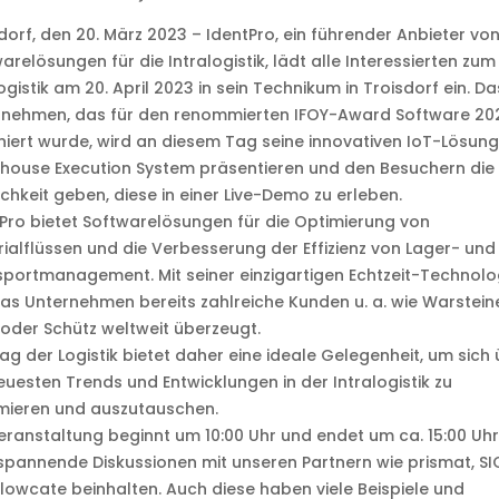
dorf, den 20. März 2023 – IdentPro, ein führender Anbieter vo
arelösungen für die Intralogistik, lädt alle Interessierten zu
ogistik am 20. April 2023 in sein Technikum in Troisdorf ein. Da
rnehmen, das für den renommierten IFOY-Award Software 20
iert wurde, wird an diesem Tag seine innovativen IoT-Lösun
house Execution System präsentieren und den Besuchern die
chkeit geben, diese in einer Live-Demo zu erleben.
Pro bietet Softwarelösungen für die Optimierung von
ialflüssen und die Verbesserung der Effizienz von Lager- und
portmanagement. Mit seiner einzigartigen Echtzeit-Technolo
as Unternehmen bereits zahlreiche Kunden u. a. wie Warsteine
der Schütz weltweit überzeugt.
ag der Logistik bietet daher eine ideale Gelegenheit, um sich
euesten Trends und Entwicklungen in der Intralogistik zu
mieren und auszutauschen.
eranstaltung beginnt um 10:00 Uhr und endet um ca. 15:00 Uh
spannende Diskussionen mit unseren Partnern wie prismat, SI
lowcate beinhalten. Auch diese haben viele Beispiele und