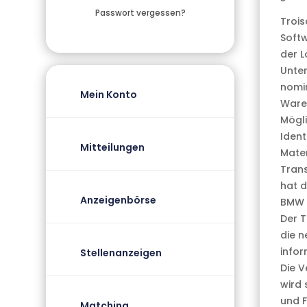
Passwort vergessen?
Trois
Softw
der L
Unte
nomin
Mein Konto
Ware
Mögli
Ident
Mitteilungen
Mater
Trans
hat d
Anzeigenbörse
BMW o
Der T
die n
infor
Stellenanzeigen
Die V
wird 
und F
Matching