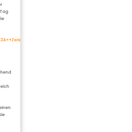
r
 Tag
ie
.0%3A++Zwischen+digitalem+Zwilling+in+Echtzeit%2C+Standar
ehend
reich
einen
Sie