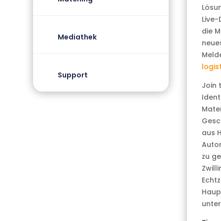
Lösun
Live-
die M
Mediathek
neues
Melde
logi
Support
Join 
Ident
Mater
Gesc
aus H
Auton
zu ge
Zwill
Echtz
Haupt
unte