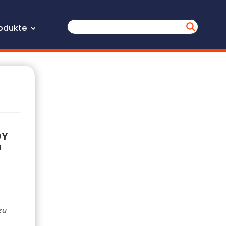
odukte
OY
n
zu