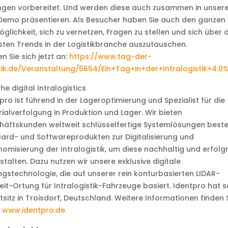
gen vorbereitet. Und werden diese auch zusammen in unsere
Demo präsentieren. Als Besucher haben Sie auch den ganzen
öglichkeit, sich zu vernetzen, Fragen zu stellen und sich über d
ten Trends in der Logistikbranche auszutauschen.
n Sie sich jetzt an:
https://www.tag-der-
stik.de/Veranstaltung/5654/Ein+Tag+in+der+Intralogistik+4
the digital Intralogistics
pro ist führend in der Lageroptimierung und Spezialist für die
ialverfolgung in Produktion und Lager. Wir bieten
häftskunden weltweit schlüsselfertige Systemlösungen best
ard- und Softwareprodukten zur Digitalisierung und
omisierung der Intralogistik, um diese nachhaltig und erfolg
stalten. Dazu nutzen wir unsere exklusive digitale
ingstechnologie, die auf unserer rein konturbasierten LIDAR-
eit-Ortung für Intralogistik-Fahrzeuge basiert. Identpro hat s
sitz in Troisdorf, Deutschland. Weitere Informationen finden 
r
www.identpro.de