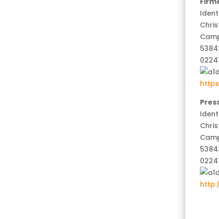
Firm
Iden
Chris
Camp
53842
0224
https
Pres
Iden
Chris
Camp
53842
0224
http: