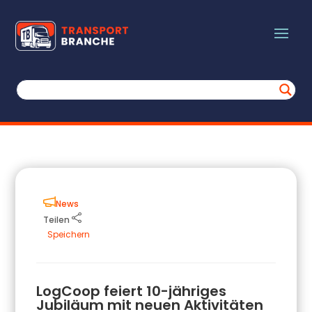
News
Teilen
Speichern
LogCoop feiert 10-jähriges
Jubiläum mit neuen Aktivitäten