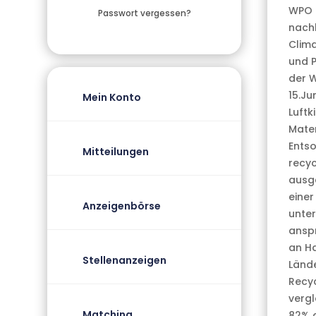
WPO i
Passwort vergessen?
nach
Clim
und 
der 
15.Ju
Mein Konto
Luftk
Mater
Ents
Mitteilungen
recyc
ausge
einer
Anzeigenbörse
unte
anspr
an Ha
Stellenanzeigen
Lände
Recyc
vergl
Matching
82% a