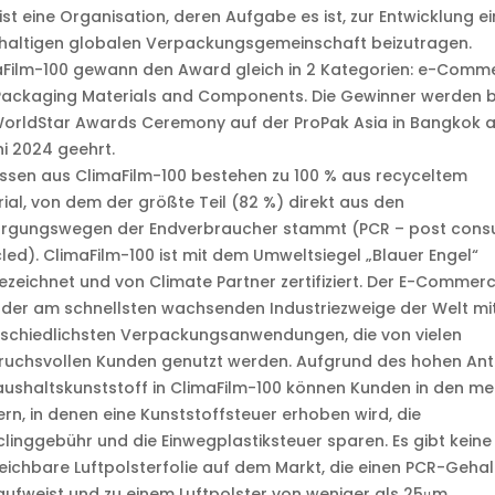
st eine Organisation, deren Aufgabe es ist, zur Entwicklung ei
haltigen globalen Verpackungsgemeinschaft beizutragen.
aFilm-100 gewann den Award gleich in 2 Kategorien: e-Comm
Packaging Materials and Components. Die Gewinner werden b
WorldStar Awards Ceremony auf der ProPak Asia in Bangkok 
ni 2024 geehrt.
issen aus ClimaFilm-100 bestehen zu 100 % aus recyceltem
ial, von dem der größte Teil (82 %) direkt aus den
orgungswegen der Endverbraucher stammt (PCR – post con
led). ClimaFilm-100 ist mit dem Umweltsiegel „Blauer Engel“
zeichnet und von Climate Partner zertifiziert. Der E-Commerc
 der am schnellsten wachsenden Industriezweige der Welt mi
rschiedlichsten Verpackungsanwendungen, die von vielen
uchsvollen Kunden genutzt werden. Aufgrund des hohen Ante
ushaltskunststoff in ClimaFilm-100 können Kunden in den me
rn, in denen eine Kunststoffsteuer erhoben wird, die
linggebühr und die Einwegplastiksteuer sparen. Es gibt keine
eichbare Luftpolsterfolie auf dem Markt, die einen PCR-Gehal
ufweist und zu einem Luftpolster von weniger als 25μm