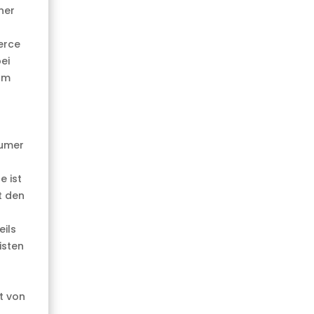
ner
erce
ei
am
sumer
e ist
t den
ils
isten
t von