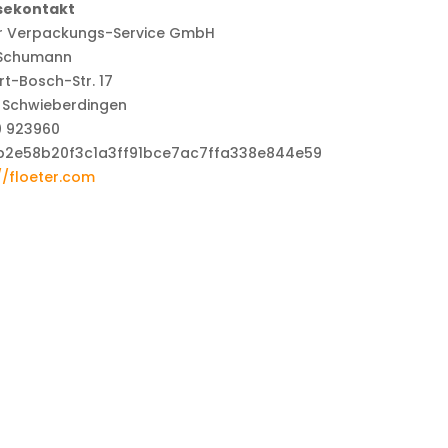
sekontakt
er Verpackungs-Service GmbH
t Schumann
t-Bosch-Str. 17
1 Schwieberdingen
0 923960
//floeter.com