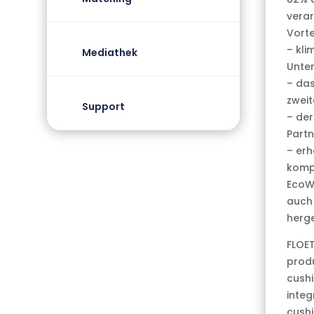
verar
Vorte
– kli
Mediathek
Unte
– das
zweit
Support
– der
Partn
– erh
komp
EcoWa
auch 
herge
FLOET
produ
cushi
integ
cushi