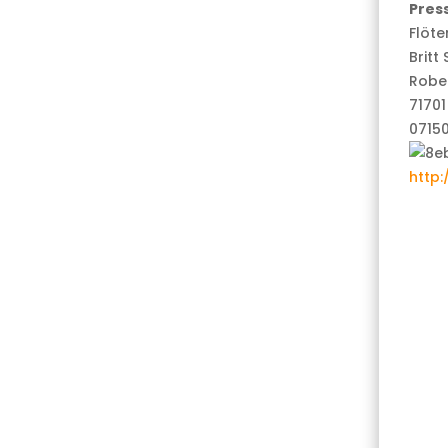
Pres
Flöt
Brit
Rober
7170
0715
http: