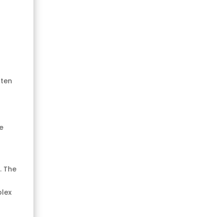
rten
e
. The
plex