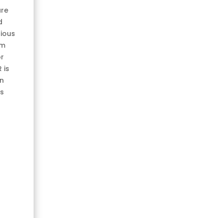
are
d
rious
om
or
 is
n
rs