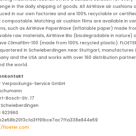
enge in the daily shipping of goods. All AirWave air cushions 
ced in our own factories and are 100% recyclable or certifie
compostable. Matching air cushion films are available in va
gns, such as AirWave PaperWave (inflatable paper) made fr
able raw materials, AirWave Bio (biodegradable in nature) 
ve ClimaFilm-100 (made from 100% recycled plastic). FLOETER
uartered in Schwieberdingen near Stuttgart, manufactures i
ny and the USA and works with over 160 distribution partne
d the world.
enkontakt
er Verpackungs-Service GmbH
t Schumann
t-Bosch-Str. 17
1 Schwieberdingen
0 923960
//floeter.com