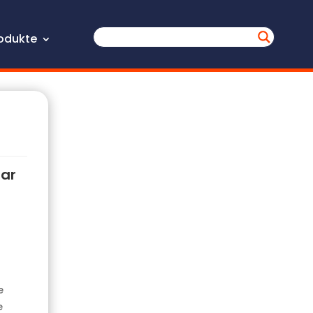
odukte
tar
e
e