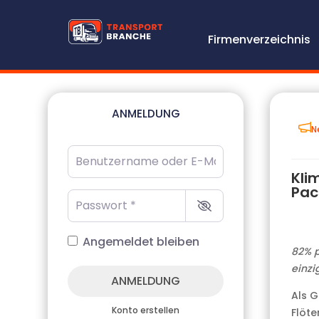
Firmenverzeichnis
ANMELDUNG
N
Benutzername oder E-Mail-Adresse
*
Kli
Pac
Passwort
*
Angemeldet bleiben
82% p
einzi
ANMELDUNG
Als G
Konto erstellen
Flöte