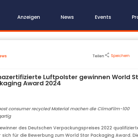
Anzeigen
News
Events
Pr
Speichern
ews
Teilen
mazertifizierte Luftpolster gewinnen World S
kaging Award 2024
ost consumer recycled Material machen die ClimaFilm-100
gartig
ewinner des Deutschen Verpackungspreises 2022 qualifiziert
r sich für die Bewerbung zum World Star Packaging Award. Di