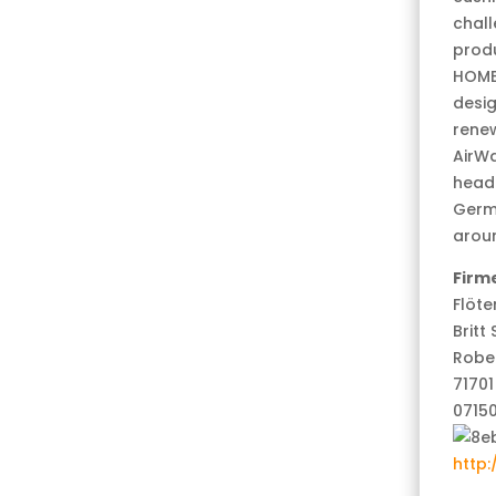
chall
produ
HOME 
desi
renew
AirWa
headq
Germa
aroun
Firm
Flöt
Brit
Rober
7170
0715
http: