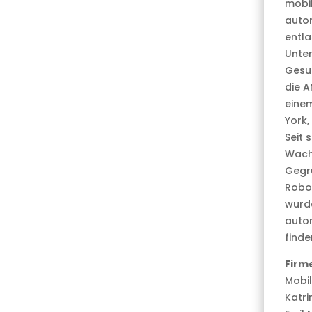
mobil
autom
entla
Unter
Gesu
die A
einem
York,
Seit 
Wachs
Gegrü
Robot
wurd
auto
finde
Firm
Mobil
Katri