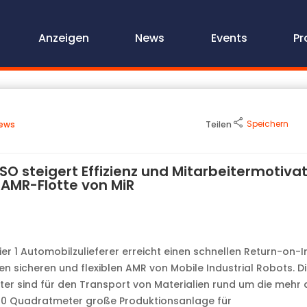
Anzeigen
News
Events
Pr
Speichern
ews
Teilen
SO steigert Effizienz und Mitarbeitermotiva
 AMR-Flotte von MiR
ier 1 Automobilzulieferer erreicht einen schnellen Return-on-I
en sicheren und flexiblen AMR von Mobile Industrial Robots. D
er sind für den Transport von Materialien rund um die mehr 
00 Quadratmeter große Produktionsanlage für