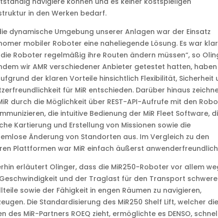
tständig navigiere können und es keiner kostspieligen
struktur in den Werken bedarf.
die dynamische Umgebung unserer Anlagen war der Einsatz
omer mobiler Roboter eine naheliegende Lösung. Es war klar
die Roboter regelmäßig ihre Routen ändern müssen“, so Olin
dem wir AMR verschiedener Anbieter getestet hatten, haben 
ufgrund der klaren Vorteile hinsichtlich Flexibilität, Sicherheit
zerfreundlichkeit für MiR entschieden. Darüber hinaus zeichn
MiR durch die Möglichkeit über REST-API-Aufrufe mit den Robo
mmunizieren, die intuitive Bedienung der MiR Fleet Software, d
che Kartierung und Erstellung von Missionen sowie die
emlose Änderung von Standorten aus. Im Vergleich zu den
en Plattformen war MiR einfach äußerst anwenderfreundlich
rhin erläutert Olinger, dass die MiR250-Roboter vor allem w
 Geschwindigkeit und der Traglast für den Transport schwere
lteile sowie der Fähigkeit in engen Räumen zu navigieren,
eugen. Die Standardisierung des MiR250 Shelf Lift, welcher di
 des MiR-Partners ROEQ zieht, ermöglichte es DENSO, schnell