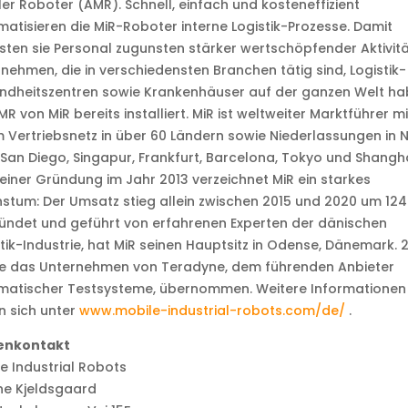
er Roboter (AMR). Schnell, einfach und kosteneffizient
atisieren die MiR-Roboter interne Logistik-Prozesse. Damit
sten sie Personal zugunsten stärker wertschöpfender Aktivitä
nehmen, die in verschiedensten Branchen tätig sind, Logistik
ndheitszentren sowie Krankenhäuser auf der ganzen Welt h
MR von MiR bereits installiert. MiR ist weltweiter Marktführer mi
 Vertriebsnetz in über 60 Ländern sowie Niederlassungen in 
 San Diego, Singapur, Frankfurt, Barcelona, Tokyo und Shangha
seiner Gründung im Jahr 2013 verzeichnet MiR ein starkes
tum: Der Umsatz stieg allein zwischen 2015 und 2020 um 124
ndet und geführt von erfahrenen Experten der dänischen
ik-Industrie, hat MiR seinen Hauptsitz in Odense, Dänemark. 
e das Unternehmen von Teradyne, dem führenden Anbieter
matischer Testsysteme, übernommen. Weitere Informationen
n sich unter
www.mobile-industrial-robots.com/de/
.
enkontakt
e Industrial Robots
ne Kjeldsgaard