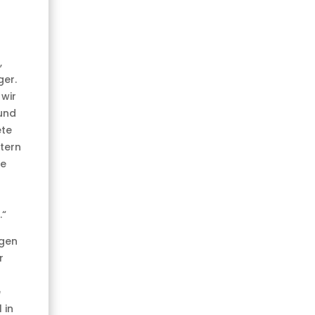
,
ger.
wir
 und
ete
tern
ie
.“
egen
r
e
 in