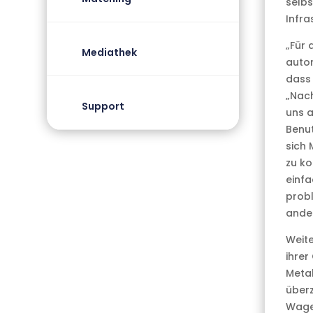
selbs
Infra
„Für 
Mediathek
auton
dass 
„Nach
Support
uns a
Benut
sich 
zu ko
einfa
probl
ander
Weite
ihrer
Metal
überz
Wagen