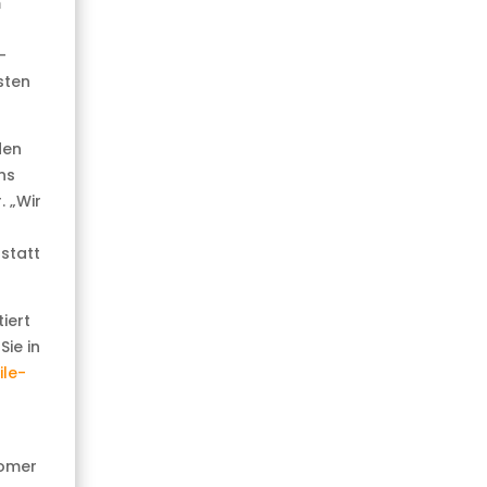
m
-
sten
den
ns
. „Wir
statt
iert
ie in
le-
nomer