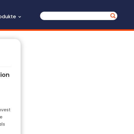
odukte
tion
nvest
ie
als