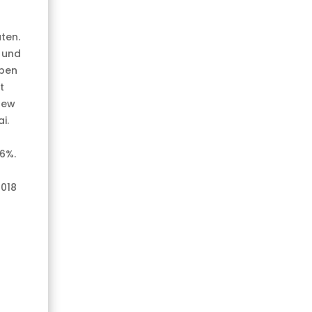
ten.
- und
aben
t
New
i.
6%.
2018