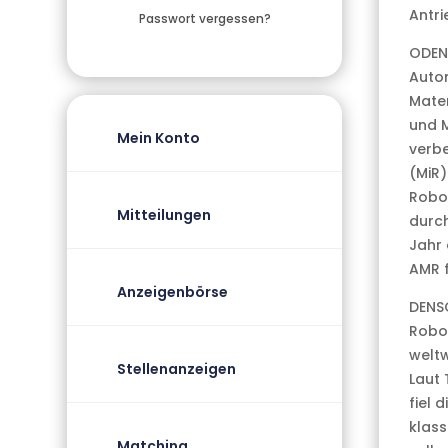
Antri
Passwort vergessen?
ODEN
Autom
Mater
und M
Mein Konto
verbe
(MiR)
Robot
Mitteilungen
durch
Jahr 
AMR f
Anzeigenbörse
DENSO
Robot
weltw
Stellenanzeigen
Laut 
fiel 
klass
Matching