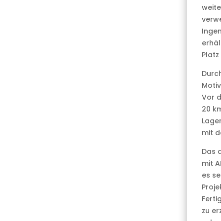
weite
verwe
Inge
erhä
Platz
Durch
Motiv
Vor d
20 km
Lager
mit d
Das a
mit 
es se
Proje
Ferti
zu er