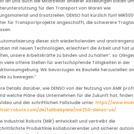
ll an und auch die Mitarbeiter anderer Abteilungen baten u
erunterstützung für den Transport von Waren wie
ngsmaterial und Ersatzteilen. DENSO hat kürzlich fünf MiR500
er für Transportprojekte angeschafft, die schwerere Tragla
ssen.
Automatisierung dieser sich wiederholenden und anstrengen
ben mit neuen Technologien, erleichtert die Arbeit und hat u
fen, unsere Arbeitskräfte zu binden und zu halten“, so Olinger
n viele offene Stellen für wertschöpfende Tätigkeiten in der
ktionsumgebung. Wir bevorzugen es Bauteile herzustellen an
ile zu bewegen.“
re Details darüber, wie DENSO von der Nutzung von AMR profit
nd welche Pläne das Unternehmen für die Zukunft hat, finden S
ideo und der schriftlichen Fallstudie unter:
https://www.mobi
trial-robots.com/de/fallbeispiele/mir250-denso-us/
e Industrial Robots (MiR) entwickelt und vertreibt die
chrittlichste Produktlinie kollaborierender und sicherer auto