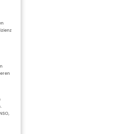
en
izienz
s
em
teren
n
.
ENSO,