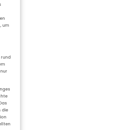
s
gen
, um
 rund
dem
 nur
anges
chte
 Das
 die
ion
llten