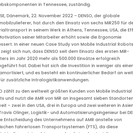
ebskomponenten in Tennessee, zuständig.
SE, Dänemark, 22. November 2022 – DENSO, der globale
obilzulieferer, hat durch den Einsatz von sechs MiR250 für d
ialtransport in seinem Werk in Athens, Tennessee, USA, die Eff
otivation seiner Mitarbeiter erhöht sowie die Ergonomie
ssert. In einer neuen Case Study von Mobile Industrial Robot
 zeigt sich nun, dass DENSO seit dem Einsatz des ersten MiR-
ers im Jahr 2020 mehr als 500.000 Einsätze erfolgreich
geführt hat. Dabei hat sich die Investition in weniger als ein
amortisiert, und es besteht ein kontinuierlicher Bedarf an wei
ür zusätzliche Intralogistikanwendungen.
 zählt zu den weltweit größten Kunden von Mobile Industrial
s und nutzt die AMR von MiR an insgesamt sieben Standorte
eit – zwei in den USA, drei in Europa und zwei weiteren in Asien
Travis Olinger, Logistik- und Automatisierungsingenieur bei D
die Entscheidung des Unternehmens auf AMR anstelle von
ischen fahrerlosen Transportsystemen (FTS), da diese