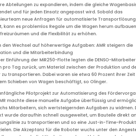
re Abteilungen zu expandieren, indem die gleiche Wagenbasi
ndet und für jeden Einsatz angepasst wird. Sobald das
nieurteam neue Anfragen für automatisierte Transportlösun
lt, kann es problemlos Regale um die Wagen herum aufbauen
 freizuräumen und die Flexibilität zu erhöhen.
 den Wechsel auf höherwertige Aufgaben: AMR steigern die
ation und die Mitarbeiterbindung
er Einführung der MiR250-Flotte legten die DENSO-Mitarbeiter
 pro Tag zurück, um Material zwischen der Produktion und 
 zu transportieren. Dabei waren sie etwa 60 Prozent ihrer Zeit
em Schieben von Wagen beschäftigt, so Olinger.
nfängliche Pilotprojekt zur Automatisierung des Fördervorg
AMR machte diese manuelle Aufgabe überflüssig und ermögli
chs Mitarbeitern, sich wertsteigernden Aufgaben zu widmen.
kt wurde daraufhin schnell ausgeweitet, um Bauteile direkt an
gungslinie zu transportieren und so eine Just-in-Time-Produkt
zielen. Die Akzeptanz für die Roboter wuchs unter den Angeste