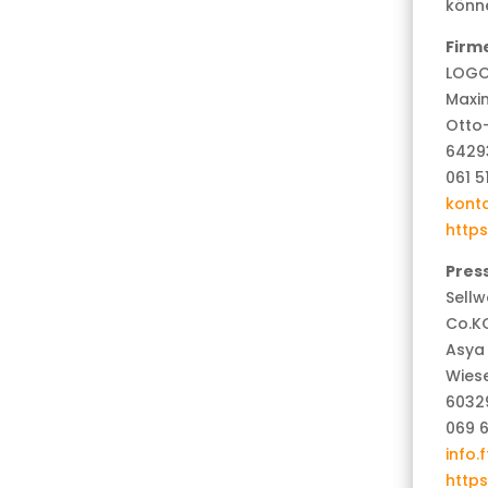
könn
Firm
LOGO
Maxim
Otto
6429
061 5
kont
http
Pres
Sellw
Co.K
Asya
Wies
6032
069 
info.
https