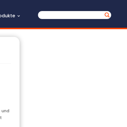
odukte
H und
t