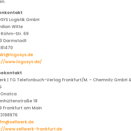
en.
enkontakt
SYS Logistik GmbH
ilian Witte
-Röhm-Str. 69
3 Darmstadt
181470
akt@logosys.de
s://www.logosys.de/
sekontakt
erk | TG Telefonbuch-Verlag Frankfurt/M. – Chemnitz GmbH 
G
 Onatca
enhüttenstraße 18
9 Frankfurt am Main
63198976
ffm@sellwerk.de
://www.sellwerk-frankfurt.de