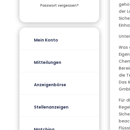
gehör
Passwort vergessen?
der 
Siche
Einha
Unter
Mein Konto
Was 
Eigen
Chemi
Mitteilungen
Berei
die T
Das K
Anzeigenbörse
GmbH 
Für d
Stellenanzeigen
Regel
Sich
beach
Flüss
Matching