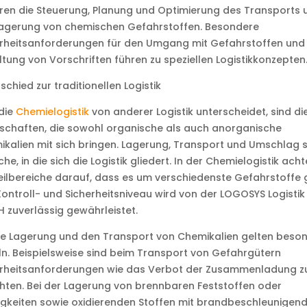
en die Steuerung, Planung und Optimierung des Transports 
Lagerung von chemischen Gefahrstoffen. Besondere
rheitsanforderungen für den Umgang mit Gefahrstoffen und 
ltung von Vorschriften führen zu speziellen Logistikkonzepten
schied zur traditionellen Logistik
die
Chemielogistik
von anderer Logistik unterscheidet, sind di
schaften, die sowohl organische als auch anorganische
kalien mit sich bringen. Lagerung, Transport und Umschlag s
che, in die sich die Logistik gliedert. In der Chemielogistik ach
eilbereiche darauf, dass es um verschiedenste Gefahrstoffe 
ontroll- und Sicherheitsniveau wird von der LOGOSYS Logistik
zuverlässig gewährleistet.
ie Lagerung und den Transport von Chemikalien gelten beso
n. Beispielsweise sind beim Transport von Gefahrgütern
erheitsanforderungen wie das Verbot der Zusammenladung z
ten. Bei der Lagerung von brennbaren Feststoffen oder
igkeiten sowie oxidierenden Stoffen mit brandbeschleunigen