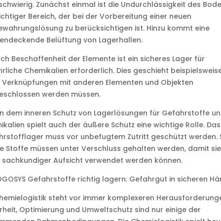
schwierig. Zunächst einmal ist die Undurchlässigkeit des Bod
ichtiger Bereich, der bei der Vorbereitung einer neuen
wahrungslösung zu berücksichtigen ist. Hinzu kommt eine
endeckende Belüftung von Lagerhallen.
ch Beschaffenheit der Elemente ist ein sicheres Lager für
rliche Chemikalien erforderlich. Dies geschieht beispielsweise
 Verknüpfungen mit anderen Elementen und Objekten
eschlossen werden müssen.
n dem inneren Schutz von Lagerlösungen für Gefahrstoffe u
kalien spielt auch der äußere Schutz eine wichtige Rolle. Das
rstofflager muss vor unbefugtem Zutritt geschützt werden. 
ge Stoffe müssen unter Verschluss gehalten werden, damit sie
 sachkundiger Aufsicht verwendet werden können.
OGOSYS Gefahrstoffe richtig lagern: Gefahrgut in sicheren H
hemielogistik steht vor immer komplexeren Herausforderung
rheit, Optimierung und Umweltschutz sind nur einige der