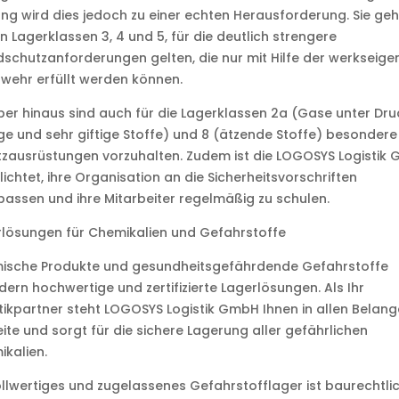
ng wird dies jedoch zu einer echten Herausforderung. Sie ge
n Lagerklassen 3, 4 und 5, für die deutlich strengere
schutzanforderungen gelten, die nur mit Hilfe der werkseige
wehr erfüllt werden können.
er hinaus sind auch für die Lagerklassen 2a (Gase unter Druc
ige und sehr giftige Stoffe) und 8 (ätzende Stoffe) besondere
zausrüstungen vorzuhalten. Zudem ist die LOGOSYS Logistik
lichtet, ihre Organisation an die Sicherheitsvorschriften
assen und ihre Mitarbeiter regelmäßig zu schulen.
lösungen für Chemikalien und Gefahrstoffe
ische Produkte und gesundheitsgefährdende Gefahrstoffe
dern hochwertige und zertifizierte Lagerlösungen. Als Ihr
tikpartner steht LOGOSYS Logistik GmbH Ihnen in allen Belan
eite und sorgt für die sichere Lagerung aller gefährlichen
kalien.
ollwertiges und zugelassenes Gefahrstofflager ist baurechtli