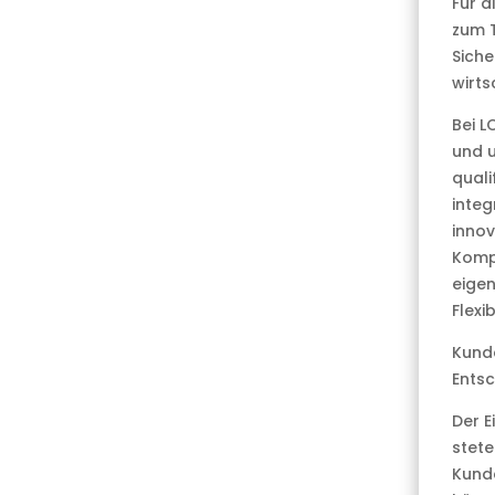
Für a
zum T
Siche
wirts
Bei L
und 
quali
integ
innov
Kompe
eigen
Flexib
Kunde
Ents
Der E
stete
Kunde