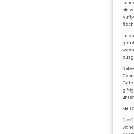
sehr 
ein w
Aufbe
fläch
Je na
gefäh
wenn
ausg
Nebe
Chemi
Gefah
gifti
unter
Mit L
Die C
Siche