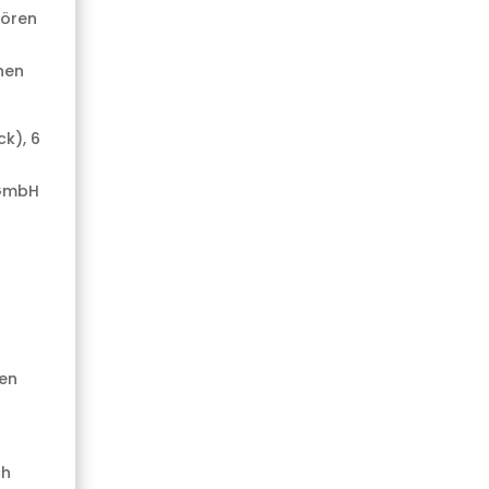
hören
nen
k), 6
 GmbH
gen
ch