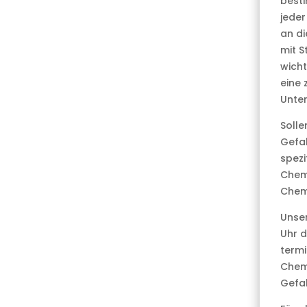
besti
jeder
an di
mit S
wicht
eine 
Unter
Solle
Gefah
spezi
Chemi
Chemi
Unser
Uhr d
termi
Chemi
Gefa