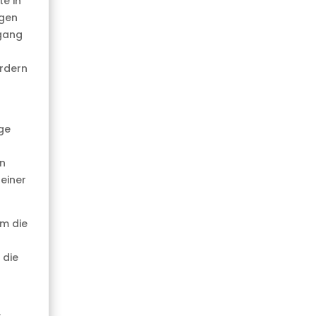
e in
ngen
mgang
ordern
ge
n
einer
um die
 die