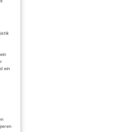
is
istik
ein
r
d ein
en
gieren