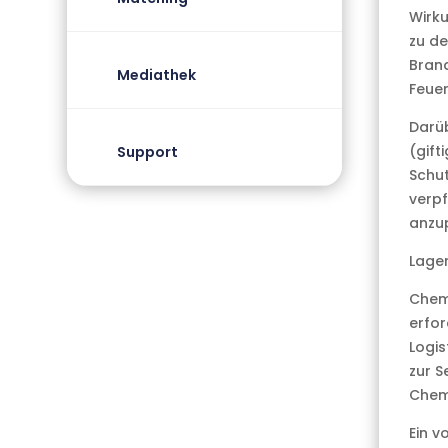
Wirku
zu de
Brand
Mediathek
Feuer
Darüb
(gift
Support
Schut
verpf
anzup
Lager
Chem
erfor
Logis
zur S
Chemi
Ein v