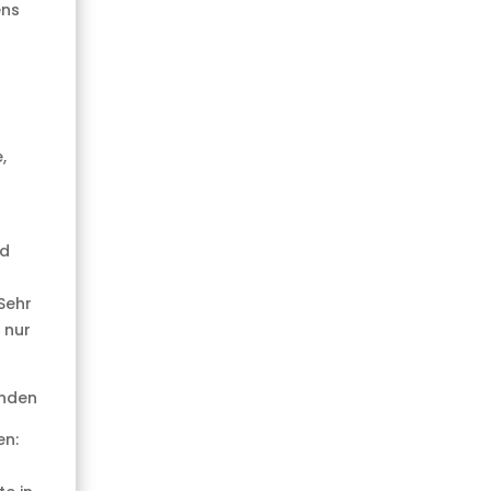
ens
,
nd
Sehr
 nur
änden
en: