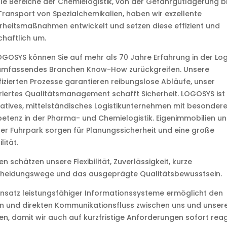
lle Bereiche der Chemielogistik, von der Gefahrgutlagerung b
ransport von Spezialchemikalien, haben wir exzellente
rheitsmaßnahmen entwickelt und setzen diese effizient und
chaftlich um.
OGOSYS können Sie auf mehr als 70 Jahre Erfahrung in der Log
umfassendes Branchen Know-How zurückgreifen. Unsere
fizierten Prozesse garantieren reibungslose Abläufe, unser
riertes Qualitätsmanagement schafft Sicherheit. LOGOSYS ist 
atives, mittelständisches Logistikunternehmen mit besondere
tenz in der Pharma- und Chemielogistik. Eigenimmobilien un
er Fuhrpark sorgen für Planungssicherheit und eine große
ilität.
n schätzen unsere Flexibilität, Zuverlässigkeit, kurze
cheidungswege und das ausgeprägte Qualitätsbewusstsein.
insatz leistungsfähiger Informationssysteme ermöglicht den
n und direkten Kommunikationsfluss zwischen uns und unser
n, damit wir auch auf kurzfristige Anforderungen sofort rea