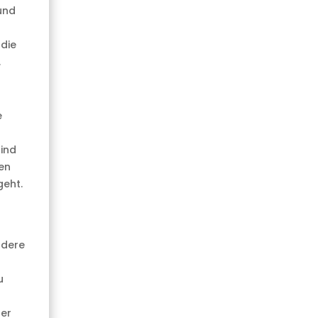
und
die
.
e
ind
ten
geht.
ndere
u
der