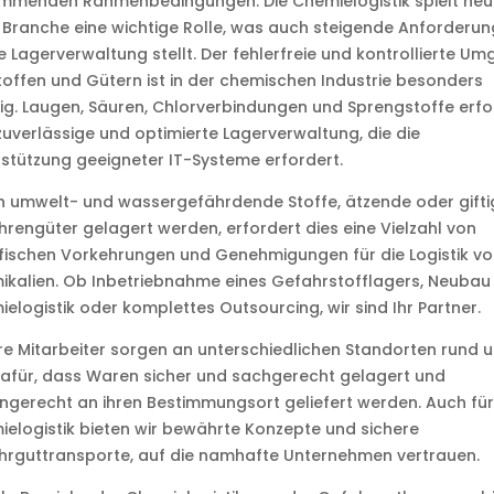
mmenden Rahmenbedingungen. Die Chemielogistik spielt heut
 Branche eine wichtige Rolle, was auch steigende Anforderu
e Lagerverwaltung stellt. Der fehlerfreie und kontrollierte U
toffen und Gütern ist in der chemischen Industrie besonders
ig. Laugen, Säuren, Chlorverbindungen und Sprengstoffe erf
zuverlässige und optimierte Lagerverwaltung, die die
stützung geeigneter IT-Systeme erfordert.
n umwelt- und wassergefährdende Stoffe, ätzende oder gifti
rengüter gelagert werden, erfordert dies eine Vielzahl von
fischen Vorkehrungen und Genehmigungen für die Logistik vo
kalien. Ob Inbetriebnahme eines Gefahrstofflagers, Neubau 
elogistik oder komplettes Outsourcing, wir sind Ihr Partner.
e Mitarbeiter sorgen an unterschiedlichen Standorten rund 
afür, dass Waren sicher und sachgerecht gelagert und
ngerecht an ihren Bestimmungsort geliefert werden. Auch für
elogistik bieten wir bewährte Konzepte und sichere
hrguttransporte, auf die namhafte Unternehmen vertrauen.