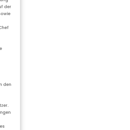
uf der
sowie
 Chef
e
n
en den
zer.
ungen
nes