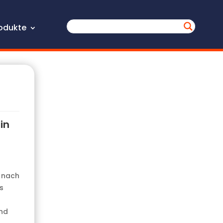
odukte
in
s nach
s
and