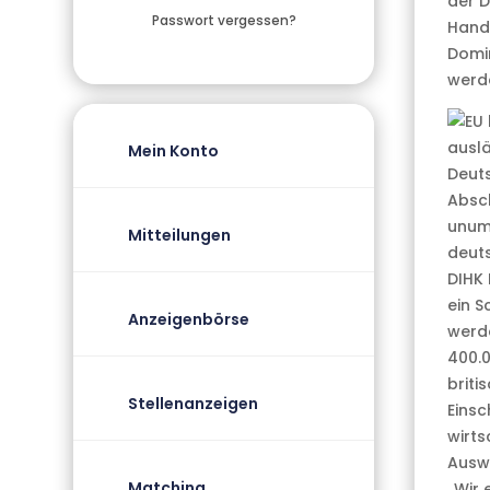
der D
Passwort vergessen?
Hand
Domin
werd
Mein Konto
Absch
unum
Mitteilungen
deuts
DIHK 
ein S
Anzeigenbörse
werde
400.0
briti
Stellenanzeigen
Einsc
wirts
Auswi
Matching
„Wir