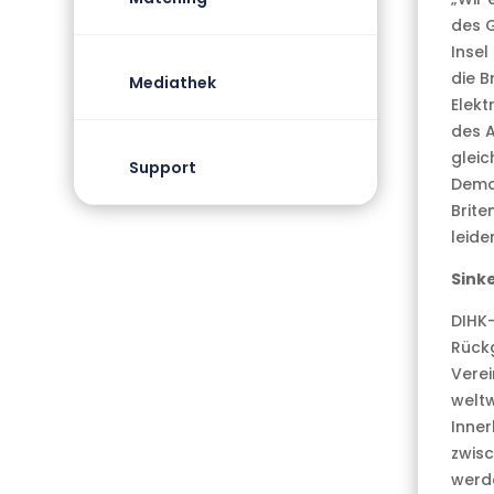
des G
Insel
die B
Mediathek
Elekt
des 
gleic
Support
Demok
Brite
leide
Sink
DIHK-
Rück
Verei
weltw
Inner
zwisc
werde