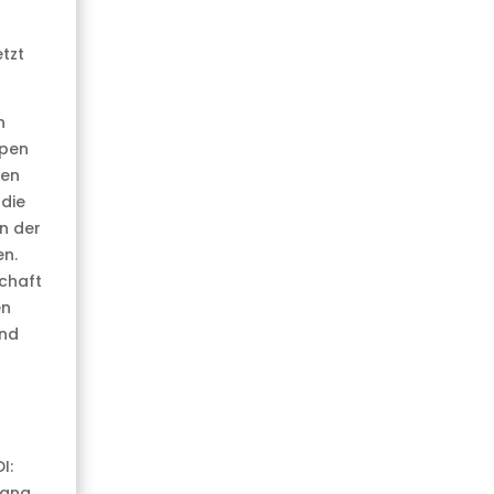
tzt
h
ppen
den
 die
n der
en.
schaft
en
und
I:
gang