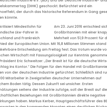
eutschen Industrie e.V. (BDI) und der Deutsche Industrie- und
elskammertag (DIHK) geschockt. Befürchtet wird ein
oeffekt, der durch das historische Referendum in Gang gese
en könnte.
Am 23. Juni 2016 entschied sic
Großbritannien mit einer kna
Mehrheit von 51,9 Prozent für 
ied der Europäischen Union. Mit 16,8 Millionen Stimmen stand
kehrbare Entscheidung am Freitag fest. Das Votum wurde vo
chen Wirtschaft mit Fassungslosigkeit zur Kenntnis genomm
Präsident Eric Schweitzer: „Der Brexit ist für die deutsche Wirt
chlag ins Kontor.“ Die Folgen für den Handel mit Großbritanni
n von der deutschen Industrie gefürchtet. Schließlich sind r
00 Mitarbeiter in Zweigstellen deutscher Unternehmen auf
schem Boden tätig. Dessen Zukunft sei unsicher. Ersten
hätzungen seitens der Industrie zufolge, soll der Brexit auf die
chaftlichen Beziehungen mit Großbritannien direkte negative
rkungen haben. Markus Kerber, Hauptgeschäftsführer des BD
 erwarten in den kommenden Monaten einen deutlichen Rück