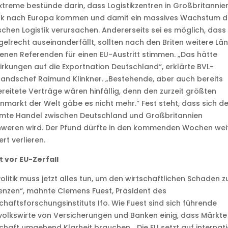
xtreme bestünde darin, dass Logistikzentren in Großbritannie
ck nach Europa kommen und damit ein massives Wachstum d
chen Logistik verursachen. Andererseits sei es möglich, dass 
gelrecht auseinanderfällt, sollten nach den Briten weitere Lä
genen Referenden für einen EU-Austritt stimmen. „Das hätte
rkungen auf die Exportnation Deutschland“, erklärte BVL-
andschef Raimund Klinkner. „Bestehende, aber auch bereits
reitete Verträge wären hinfällig, denn den zurzeit größten
nmarkt der Welt gäbe es nicht mehr.“ Fest steht, dass sich de
mte Handel zwischen Deutschland und Großbritannien
hweren wird. Der Pfund dürfte in den kommenden Wochen wei
rt verlieren.
 vor EU-Zerfall
Politik muss jetzt alles tun, um den wirtschaftlichen Schaden z
nzen“, mahnte Clemens Fuest, Präsident des
chaftsforschungsinstituts Ifo. Wie Fuest sind sich führende
olkswirte von Versicherungen und Banken einig, dass Märkte
chaft umgehend Klarheit brauchen. „Die EU setzt auf internat