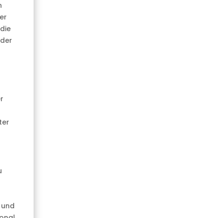
n
er
die
nder
r
ter
u
 und
ional