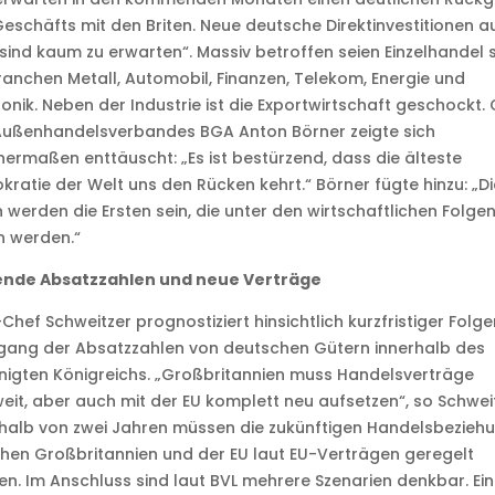
eschäfts mit den Briten. Neue deutsche Direktinvestitionen a
 sind kaum zu erwarten“. Massiv betroffen seien Einzelhandel 
ranchen Metall, Automobil, Finanzen, Telekom, Energie und
ronik. Neben der Industrie ist die Exportwirtschaft geschockt.
Außenhandelsverbandes BGA Anton Börner zeigte sich
hermaßen enttäuscht: „Es ist bestürzend, dass die älteste
ratie der Welt uns den Rücken kehrt.“ Börner fügte hinzu: „Di
n werden die Ersten sein, die unter den wirtschaftlichen Folge
n werden.“
ende Absatzzahlen und neue Verträge
Chef Schweitzer prognostiziert hinsichtlich kurzfristiger Folg
gang der Absatzzahlen von deutschen Gütern innerhalb des
nigten Königreichs. „Großbritannien muss Handelsverträge
eit, aber auch mit der EU komplett neu aufsetzen“, so Schweit
halb von zwei Jahren müssen die zukünftigen Handelsbezieh
hen Großbritannien und der EU laut EU-Verträgen geregelt
n. Im Anschluss sind laut BVL mehrere Szenarien denkbar. Ei