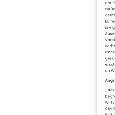
der E
zurü
deuts
EU re
in ei
Auswi
Vorst
vorbe
Binne
gesa
ersc
an We
Angst
„Die 
begre
Wirts
Chefv
Wirts