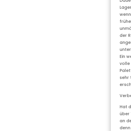
Dauer
Lager
wenn 
frühe
unmög
der R
angep
unter
Ein w
voll
Palet
sehr 
ersc
Verbe
Hat d
über 
an de
denn