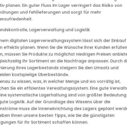
tiv planen. Ein guter Fluss im Lager verringert das Risiko von
ätungen und Fehllieferungen und sorgt für mehr
nzufriedenheit.
ndskontrolle, Lagerverwaltung und Logistik
inem digitalen Lagerverwaltungssystem lässt sich der Einkauf
 effektiv planen. Wenn Sie die Wünsche Ihrer Kunden erfülle
n, müssen Sie Produkte zu möglichst niedrigen Preisen anbiet
leichzeitig Ihr Sortiment an die Nachfrage anpassen. Durch d
ierung Ihres Lagerbestands steigern Sie den Umsatz und
iden kostspielige Überbestände.
nau zu wissen, was, in welcher Menge und wo vorrätig ist,
hen Sie ein effizientes Verwaltungssystem. Eine gute Verwal
ine systematische Lagerhaltung sind von größter Bedeutung 
gute Logistik. Auf der Grundlage des Wissens über die
nströme muss die Inneneinrichtung des Lagers geplant werd
eben Ihnen unsere besten Tipps, wie Sie die günstigsten
gungen für Ihr Sortiment schaffen können.