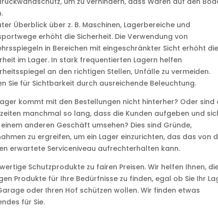
lrückwandschutz, um zu verhindern, dass Waren auf den Bod
.
uter Überblick über z. B. Maschinen, Lagerbereiche und
portwege erhöht die Sicherheit. Die Verwendung von
hrsspiegeln in Bereichen mit eingeschränkter Sicht erhöht di
rheit im Lager. In stark frequentierten Lagern helfen
rheitsspiegel an den richtigen Stellen, Unfälle zu vermeiden.
n Sie für Sichtbarkeit durch ausreichende Beleuchtung.
ager kommt mit den Bestellungen nicht hinterher? Oder sind 
rzeiten manchmal so lang, dass die Kunden aufgeben und sic
 einem anderen Geschäft umsehen? Dies sind Gründe,
hmen zu ergreifen, um ein Lager einzurichten, das das von 
n erwartete Serviceniveau aufrechterhalten kann.
ertige Schutzprodukte zu fairen Preisen. Wir helfen Ihnen, di
igen Produkte für Ihre Bedürfnisse zu finden, egal ob Sie Ihr La
Garage oder Ihren Hof schützen wollen. Wir finden etwas
ndes für Sie.