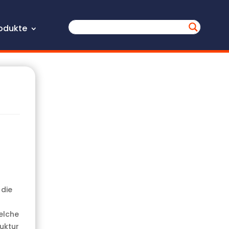
odukte
 die
elche
uktur