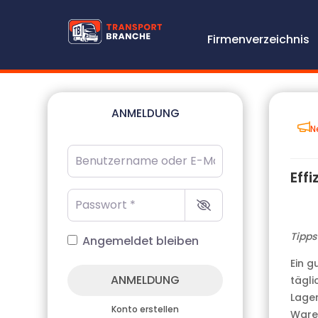
Firmenverzeichnis
ANMELDUNG
N
Benutzername oder E-Mail-Adresse
*
Effi
Passwort
*
Tipps
Angemeldet bleiben
Ein g
ANMELDUNG
tägli
Lager
Konto erstellen
Waren