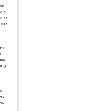
n
enn
die
rd es
Tiefe
die
r
ass
gang
en
 es
en,