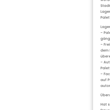
Stadi
Lager
Palet
Lage
– Pal
gängi
– Fre
dem 
übere
– Aut
Palet
– Fac
auf P
autom
Über
Hat s