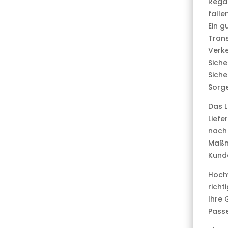
Rega
fallen
Ein g
Trans
Verke
Siche
Siche
Sorge
Das L
Liefe
nach
Maßna
Kunde
Hochw
richt
Ihre 
Passe