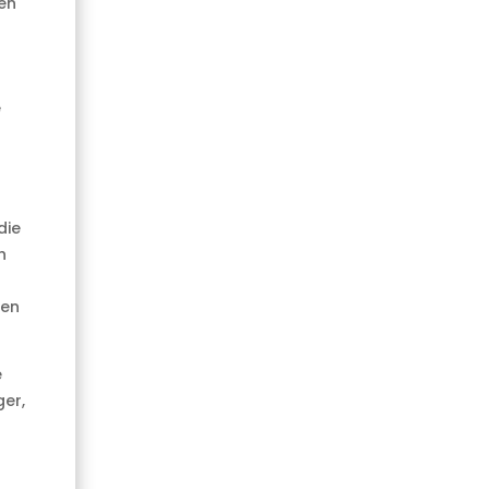
en
e
die
h
den
e
ger,