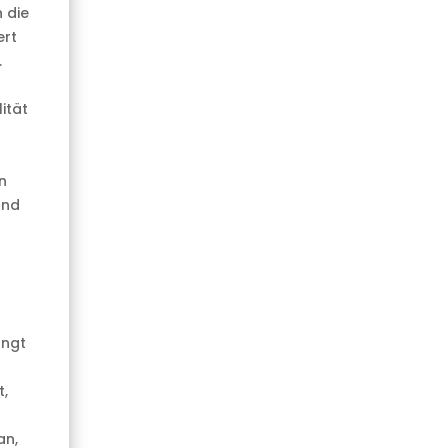
 die
ert
.
ität
n
und
ängt
t,
an,