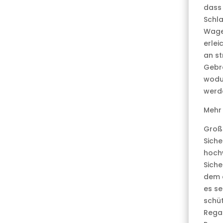
dass 
Schl
Wage
erlei
an st
Gebra
wodu
werd
Mehr 
Groß
Siche
hochw
Siche
dem e
es se
schüt
Regal