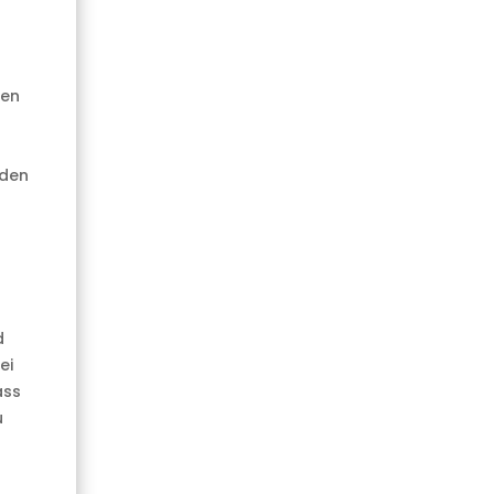
nen
eden
d
ei
ass
u