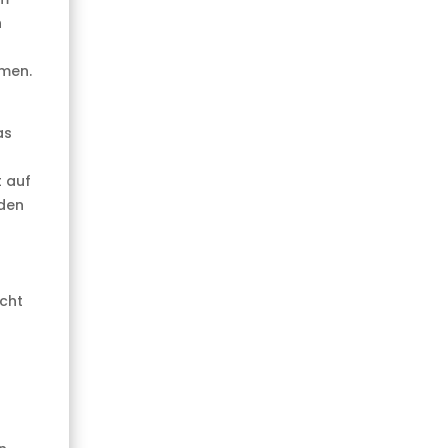
n
mmen.
as
t auf
den
icht