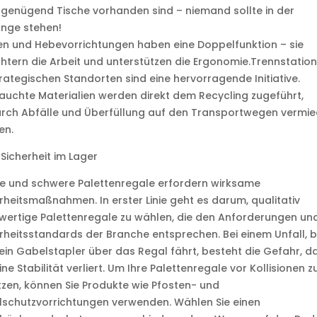
genügend Tische vorhanden sind – niemand sollte in der
ange stehen!
n und Hebevorrichtungen haben eine Doppelfunktion – sie
chtern die Arbeit und unterstützen die Ergonomie.Trennstatio
rategischen Standorten sind eine hervorragende Initiative.
uchte Materialien werden direkt dem Recycling zugeführt,
rch Abfälle und Überfüllung auf den Transportwegen vermi
en.
Sicherheit im Lager
e und schwere Palettenregale erfordern wirksame
rheitsmaßnahmen. In erster Linie geht es darum, qualitativ
ertige Palettenregale zu wählen, die den Anforderungen un
rheitsstandards der Branche entsprechen. Bei einem Unfall, b
in Gabelstapler über das Regal fährt, besteht die Gefahr, d
ine Stabilität verliert. Um Ihre Palettenregale vor Kollisionen z
zen, können Sie Produkte wie Pfosten- und
schutzvorrichtungen verwenden. Wählen Sie einen