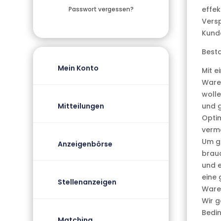
effek
Passwort vergessen?
Versp
Kunde
Besta
Mein Konto
Mit e
Waren
wolle
Mitteilungen
und g
Optim
verme
Um ge
Anzeigenbörse
brauc
und e
eine 
Stellenanzeigen
Ware
Wir g
Bedin
Matching