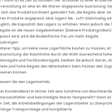
? Dann ist es Zeit zu handeln. Der Schlüssel zu einer effiziente
verwaltung ist eine an die Waren angepasste Ausrüstung. D
sich das Produktsortiment geändert hat, die Regale aber an 
ren Produkte angepasst sind, lagern Sie… Luft! Gleichzeitig wi
lich, die Kapazität des Lagers zu erhöhen. Wenn jedoch die 
egale an die neuen Gegebenheiten (kleinere Produktgrößen)
asst wird, wird die Bodenfläche frei, um mehr Regale
zubringen.
eiterer Tipp, um keine neue Lagerfläche kaufen zu müssen, ist 
e Ausnutzung der Raumhöhe durch die Wahl ausreichend hohe
tenregale und Fachbodenregale. Denken Sie jedoch daran, d
tiefe und hohe Regale den Mitarbeitern beim Packen den Zu
hweren können.
ssern Sie den Lagerbetrieb
er Kundendienst in letzter Zeit eine Zunahme von Beschwerd
Versandfehler und beschädigte Waren festgestellt? Dann ist
r Zeit, die Arbeitsbedingungen der Lagerarbeiter zu überprüf
 lange Transportwege und komplizierte