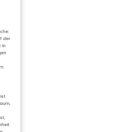
üche:
f der
 in
gen
m.
s
ist
raum,
st,
nheit
em