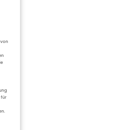
 von
n
en
ie
tung
für
en.