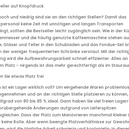
eller auf Knopfdruck
hoch und niedrig sind sie an den richtigen Stellen? Damit das
personal keine Zeit mit unnötigen und langen Transporten
ingt, sollten die Bestseller leicht zugänglich sein. Wie in der K
enmesser und die häufig genutzte Kaffeemaschine stehen au
, Gläser und Teller in den Schubladen und das Fondue-Set ist
 der weniger frequentierten Schränke verstaut. Mit der richti
ng wird die Aufbewahrungsarbeit schnell effizienter. Alles an
m Platz – nirgends ist das mehr gerechtfertigt als im Staurau
n Sie etwas Platz frei
ist ein Lager wirklich voll? Um eingehende Waren problemlo
gennehmen und an der richtigen Stelle platzieren zu können, 
üllgrad von 80 bis 85 % ideal. Dann haben Sie viel freien Lager
orübergehende Änderungen aufgrund von Lieferspitzen
gleichen. Dass der Platz zum Manövrieren manchmal kleiner i
t keine Rolle. Aber wenn beengte Platzverhältnisse zur Gewoh
n, wird die tägliche Arbeit schwierig und kostspielig. In dies