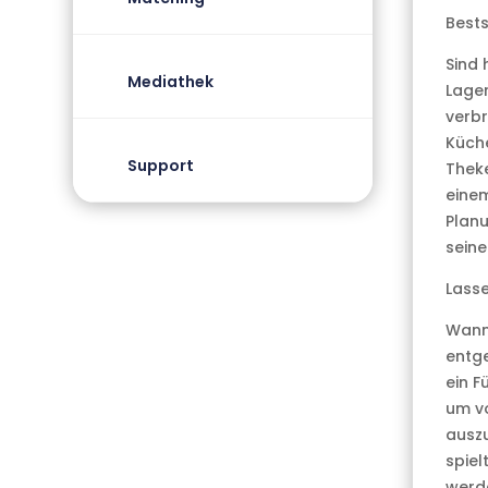
Bests
Sind 
Mediathek
Lager
verbr
Küch
Support
Theke
einem
Planu
seine
Lasse
Wann 
entge
ein F
um v
auszu
spiel
werde