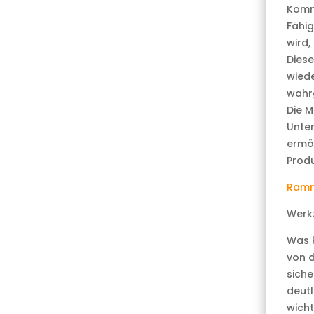
Komm
Fähig
wird,
Diese
wied
wahr
Die M
Unter
ermög
Produ
Ramm
Werk
Was k
von d
siche
deutl
wicht